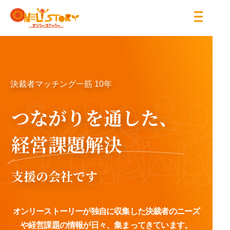
サービスについて
お問い合わせ
（平日10:00～19:00）
イベント情報
決裁者マッチング一筋 10年
03-6821-7872
コラム
導入事例
会社概要
採用情報
ログイン
オンリーストーリーが独自に収集した決裁者のニーズ
や
経営課題の情報が日々、
集まってきています。