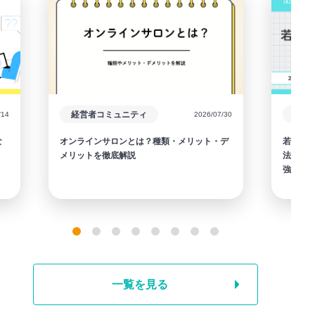
経営者コミュニティ
/14
2026/07/30
な
オンラインサロンとは？種類・メリット・デ
若手経
メリットを徹底解説
法・成
強の選
一覧を見る