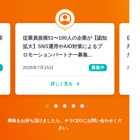
客
従業員規模51〜100人の企業が【認知
従業
拡大】SNS運用やAIO対策によるプ
用】
ロモーションパートナー募集...
ただ
中
2026年7月15日
募集中
2026
詳しく見る
興味をお持ち頂けましたら、チラCEOにお問い合わせくだ
さい。