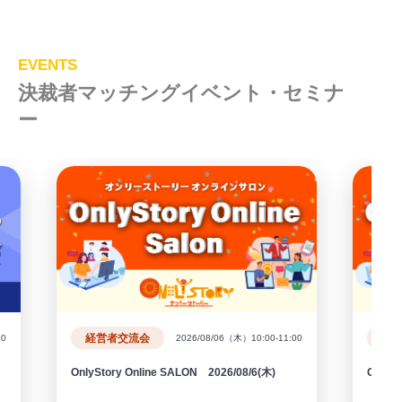
EVENTS
決裁者マッチングイベント・セミナ
ー
経営者交流会
30
2026/08/06（木）10:00-11:00
OnlyStory Online SALON 2026/08/6(木)
OnlySt