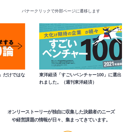
バナークリックで外部ページに遷移します
東洋経済「すごいベンチャー100」に選出さ
「スト
れました。（週刊東洋経済）
さんと対
オンリーストーリーが独自に収集した決裁者のニーズ
や
経営課題の情報が日々、
集まってきています。