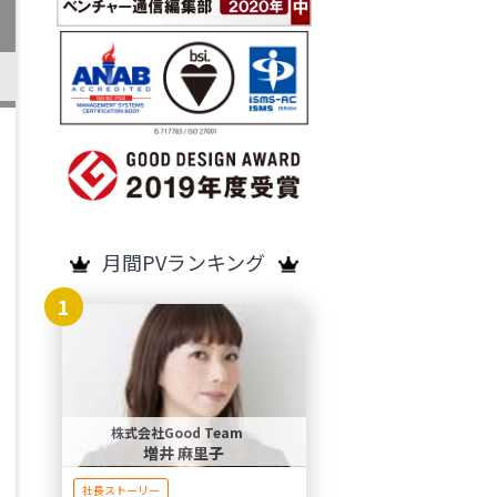
月間PVランキング
1
株式会社Good Team
増井 麻里子
社長ストーリー