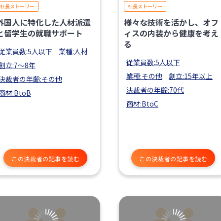
社長ストーリー
社長ストーリー
外国人に特化した人材派遣
様々な技術を活かし、オフ
と留学生の就職サポート
ィスの内装から健康を考え
る
従業員数:5人以下
業種:人材
従業員数:5人以下
創立:7〜8年
業種:その他
創立:15年以上
決裁者の年齢:その他
決裁者の年齢:70代
商材:BtoB
商材:BtoC
この決裁者の記事を読む
この決裁者の記事を読む