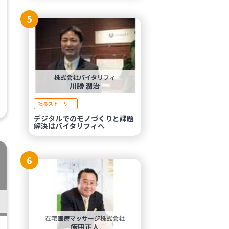
5
株式会社バイタリフィ
川勝 潤治
社長ストーリー
デジタルでのモノづくりと課題
解決はバイタリフィへ
6
在宅医療マッサージ株式会社
飯田正人