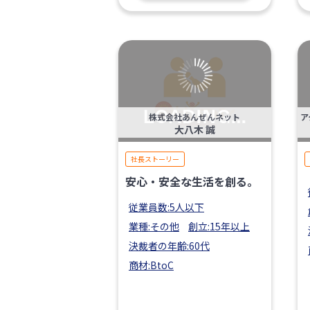
株式会社あんぜんネット
大八木 誠
社長ストーリー
安心・安全な生活を創る。
従業員数:5人以下
業種:その他
創立:15年以上
決裁者の年齢:60代
商材:BtoC