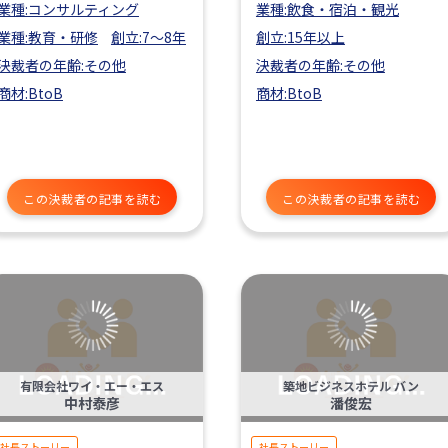
業種:コンサルティング
業種:飲食・宿泊・観光
業種:教育・研修
創立:7〜8年
創立:15年以上
決裁者の年齢:その他
決裁者の年齢:その他
商材:BtoB
商材:BtoB
この決裁者の記事を読む
この決裁者の記事を読む
有限会社ワイ・エー・エス
築地ビジネスホテル バン
中村泰彦
潘俊宏
社長ストーリー
社長ストーリー