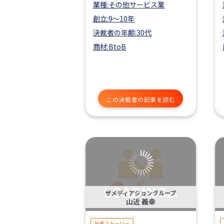
業種:その他サービス業
創立:9〜10年
決裁者の年齢:30代
商材:BtoB
この決裁者の記事を読む
ザメディアジョングループ
山近 義幸
社長ストーリー