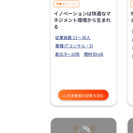
特集ストーリー
イノベーションは快適なマ
ネジメント環境から生まれ
る
従業員数:11〜30人
業種:ITコンサル・SI
創立:9〜10年
商材:BtoB
この決裁者の記事を読む