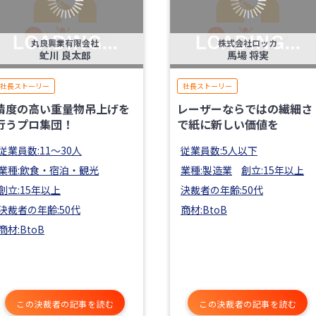
丸良興業有限会社
株式会社ロッカ
虻川 良太郎
馬場 将実
社長ストーリー
社長ストーリー
精度の高い重量物吊上げを
レーザーならではの繊細さ
行うプロ集団！
で紙に新しい価値を
従業員数:11〜30人
従業員数:5人以下
業種:飲食・宿泊・観光
業種:製造業
創立:15年以上
創立:15年以上
決裁者の年齢:50代
決裁者の年齢:50代
商材:BtoB
商材:BtoB
この決裁者の記事を読む
この決裁者の記事を読む