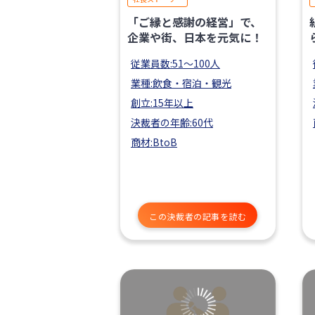
「ご縁と感謝の経営」で、
企業や街、日本を元気に！
従業員数:51〜100人
業種:飲食・宿泊・観光
創立:15年以上
決裁者の年齢:60代
商材:BtoB
この決裁者の記事を読む