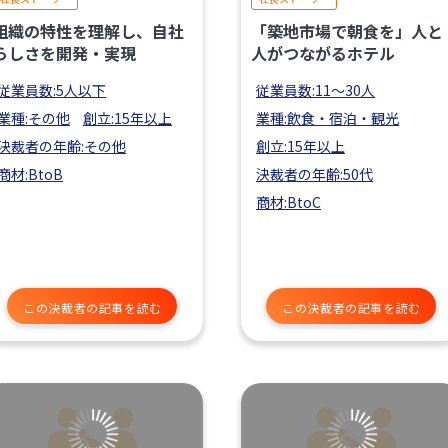
組織の特性を理解し、自社
「築地市場で朝食を」人と
らしさを開発・実現
人がつながるホテル
従業員数:5人以下
従業員数:11〜30人
業種:その他
創立:15年以上
業種:飲食・宿泊・観光
決裁者の年齢:その他
創立:15年以上
商材:BtoB
決裁者の年齢:50代
商材:BtoC
この決裁者の記事を読む
この決裁者の記事を読む