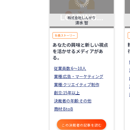
株式会社しんがり
清水 智
社長ストーリー
あなたの興味と新しい視点
を活かせるメディアがあ
る。
従業員数:6～10人
業種:広告・マーケティング
業種:クリエイティブ制作
創立:15年以上
決裁者の年齢:その他
商材:BtoB
この決裁者の記事を読む