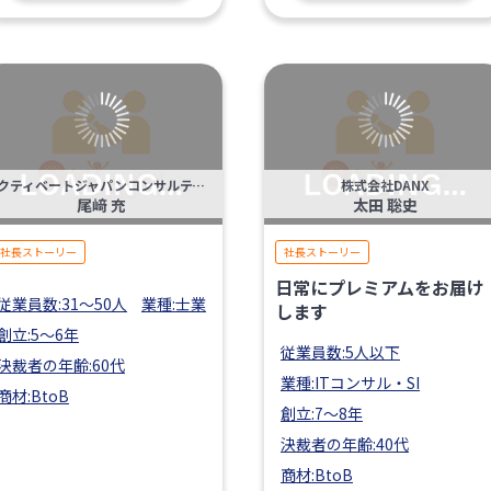
アクティベートジャパンコンサルティング(株)アクティベートジャパン税理士法人
株式会社DANX
尾﨑 充
太田 聡史
社長ストーリー
社長ストーリー
日常にプレミアムをお届け
従業員数:31〜50人
業種:士業
します
創立:5〜6年
従業員数:5人以下
決裁者の年齢:60代
業種:ITコンサル・SI
商材:BtoB
創立:7〜8年
決裁者の年齢:40代
商材:BtoB