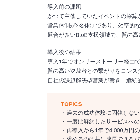
導入前の課題
かつて主催していたイベントの採算
営業体制が2名体制であり、効率的
競合が多いBtoB支援領域で、質の
導入後の結果
導入1年でオンリーストーリー経由で
質の高い決裁者との繋がりをコンス
自社の課題解決型営業が響き、継続
TOPICS
・過去の成功体験に固執しない
・一度は解約したサービスへの
・再導入から1年で4,000万
・求めるのは共に成長できるパ