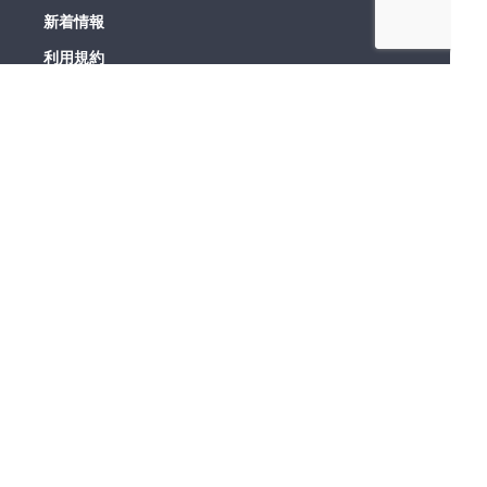
新着情報
利用規約
お問い合わせ
経営メンバーの発信
平野 哲也
代表取締役
X
note
川角 健太
COO
X
note
株式会社オンリーストーリー
〒107-0052 東京都港区赤坂一丁目14番14号 第35興和ビル515
© ONLY STORY.inc All Rights Reserved.