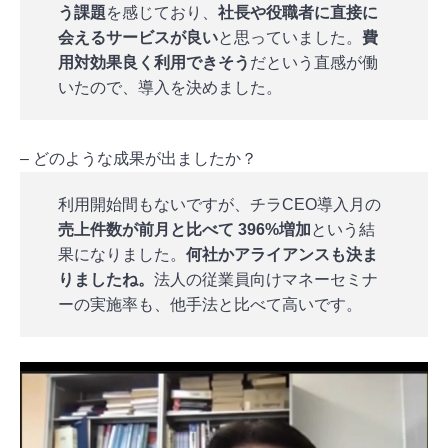
う課題
を感じており、
社長や役職者に直接に
会えるサービスが良い
と思っていました。
費
用対効果良く利用できそう
だという直感が働
いたので、導入を決めました。
– どのような成果が出ましたか？
利用開始間もないですが、チラCEO導入月の
売上件数が前月と比べて 396%増加
という結
果になりました。
何社かアライアンスも決ま
りましたね。
法人の従業員向けマネーセミナ
ーの実施率も、他手法と比べて高いです。