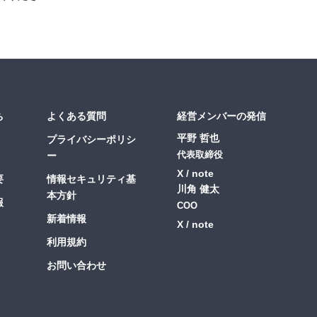
ち
よくある質問
経営メンバーの発信
平野 哲也
プライバシーポリシ
ー
代表取締役
X
note
要
情報セキュリティ基
川角 健太
本方針
報
COO
新着情報
X
note
利用規約
お問い合わせ