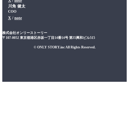
X
note
川角 健太
COO
X
note
株式会社オンリーストーリー
〒107-0052 東京都港区赤坂一丁目14番14号 第35興和ビル515
© ONLY STORY.inc All Rights Reserved.