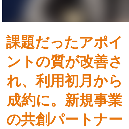
課題だったアポイ
ントの質が改善さ
れ、利用初月から
成約に。新規事業
の共創パートナー