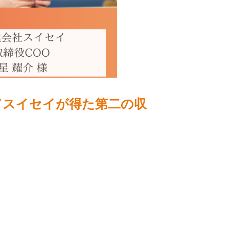
てスイセイが得た第二の収
）