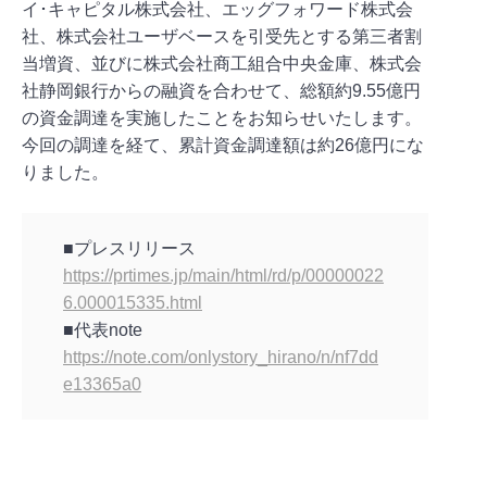
イ･キャピタル株式会社、エッグフォワード株式会
社、株式会社ユーザベースを引受先とする第三者割
当増資、並びに株式会社商工組合中央金庫、株式会
社静岡銀行からの融資を合わせて、総額約9.55億円
の資金調達を実施したことをお知らせいたします。
今回の調達を経て、累計資金調達額は約26億円にな
りました。
■プレスリリース
https://prtimes.jp/main/html/rd/p/00000022
6.000015335.html
■代表note
https://note.com/onlystory_hirano/n/nf7dd
e13365a0