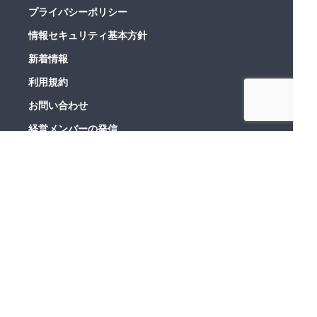
プライバシーポリシー
情報セキュリティ基本方針
新着情報
利用規約
お問い合わせ
経営メンバーの発信
平野 哲也
代表取締役
X
note
川角 健太
COO
X
note
株式会社オンリーストーリー
〒107-0052 東京都港区赤坂一丁目14番14号 第35興和ビル515
© ONLY STORY.inc All Rights Reserved.