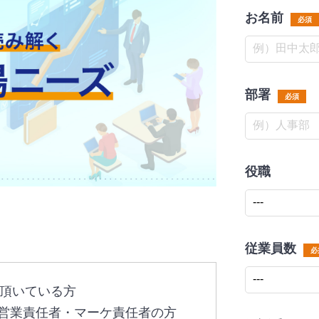
お名前
必須
部署
必須
役職
従業員数
必
討頂いている方
営業責任者・マーケ責任者の方