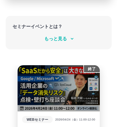
セミナーイベントとは？
【決裁者向けウェビナー・オンラインイベント】
もっと見る
経営・組織・人の悩み等を経営者に直接聞くことが
できる経営者会を、定期的に開催しています。
様々な経営課題に対しての失敗談や、実例などを学
べる聴講形式のオンライン会です。
終了
様々なゲストをお呼びし、独自の会を日々企画して
います。
WEBセミナー
2026/04/24（金）11:00-12:00