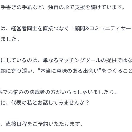
る手書きの手紙など、独自の形で支援を続けています。
では、経営者同士を直接つなぐ「顧問&コミュニティサー
しました。
切にしているのは、単なるマッチングツールの提供では
題に寄り添い、“本当に意味のある出会い”をつくるこ
集客でお悩みの決裁者の方がいらっしゃいましたら、
軽に、代表の私とお話してみませんか？
ら、直接日程をご予約いただけます。