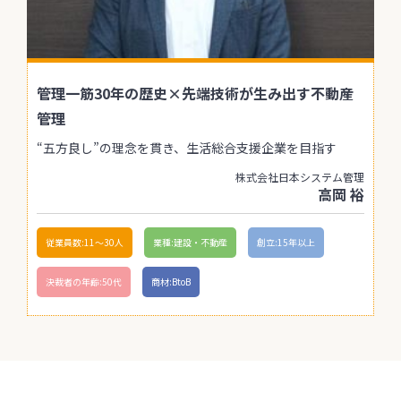
管理一筋30年の歴史×先端技術が生み出す不動産
管理
“五方良し”の理念を貫き、生活総合支援企業を目指す
株式会社日本システム管理
高岡 裕
従業員数:11〜30人
業種:建設・不動産
創立:15年以上
決裁者の年齢:50代
商材:BtoB