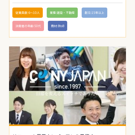
従業員数:6～10人
業種:建設・不動産
創立:15年以上
決裁者の年齢:50代
商材:BtoB