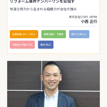
リフォーム業界ナンバーワンを目指す
地道な努力から生まれる組織力が会社の強み
株式会社CONY JAPAN
小西 正行
従業員数:301〜500人
業種:建設・不動産
創立:15年以上
決裁者の年齢:50代
商材:BtoC