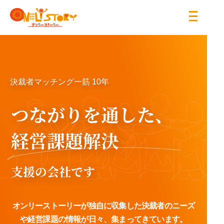
サービスについて
お問い合わせ
（平日10:00～19:00）
イベント情報
決裁者マッチング一筋 10年
03-6821-7872
コラム
導入事例
会社概要
採用情報
ログイン
オンリーストーリーが独自に収集した決裁者のニーズ
や
経営課題の情報が日々、
集まってきています。