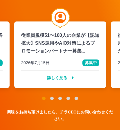
客
従業員規模51〜100人の企業が【認知
従業
拡大】SNS運用やAIO対策によるプ
用】
ロモーションパートナー募集...
ただ
中
2026年7月15日
募集中
2026
詳しく見る
興味をお持ち頂けましたら、チラCEOにお問い合わせくだ
さい。