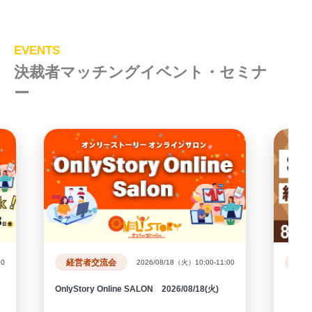
EVENTS
決裁者マッチングイベント・セミナ
ー
経営者交流会
00
2026/08/18（火）10:00-11:00
OnlyStory Online SALON 2026/08/18(火)
【満席