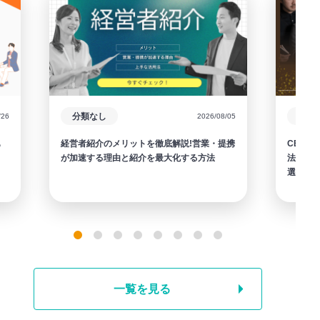
分類なし
/26
2026/08/05
も
経営者紹介のメリットを徹底解説!営業・提携
CEOコ
が加速する理由と紹介を最大化する方法
法を徹
選択肢
一覧を見る