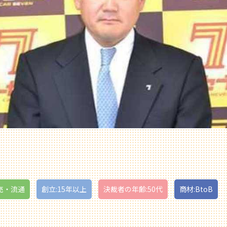
売・流通
創立:15年以上
決裁者の年齢:50代
商材:BtoB