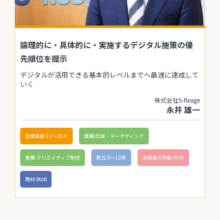
論理的に・具体的に・実施するデジタル施策の優
先順位を提示
デジタルが活用できる基本的レベルまでへ最速に達成して
いく
株式会社S-fleage
永井 雄一
従業員数:11〜30人
業種:広告・マーケティング
業種:クリエイティブ制作
創立:9〜10年
決裁者の年齢:40代
商材:BtoB