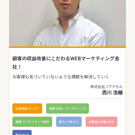
顧客の収益改善にこだわるWEBマーケティング会
社！
お客様も気づいていないような課題を解決していく
株式会社リアクセル
西川 浩輔
従業員数:5人以下
業種:広告・マーケティング
業種:クリエイティブ制作
創立:15年以上
決裁者の年齢:40代
商材:BtoB