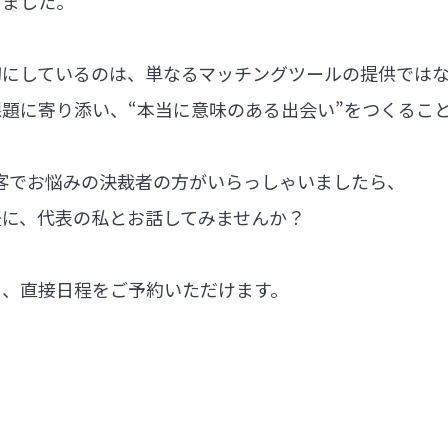
しました。
切にしているのは、単なるマッチングツールの提供では
題に寄り添い、“本当に意味のある出会い”をつくるこ
集客でお悩みの決裁者の方がいらっしゃいましたら、
軽に、代表の私とお話してみませんか？
ら、直接日程をご予約いただけます。