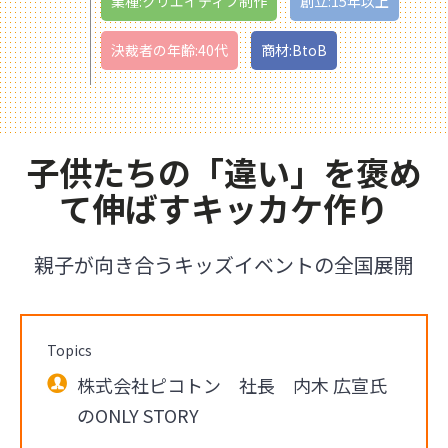
業種:クリエイティブ制作
創立:15年以上
決裁者の年齢:40代
商材:BtoB
子供たちの「違い」を褒め
て伸ばすキッカケ作り
親子が向き合うキッズイベントの全国展開
Topics
株式会社ピコトン 社長 内木 広宣氏
のONLY STORY