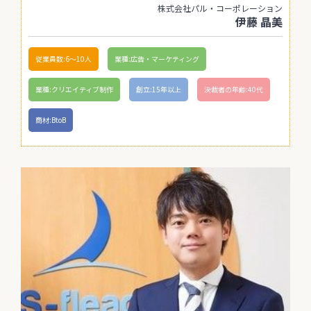
株式会社パル・コーポレーション
伊藤 晶美
従業員数:6～10人
業種:広告・マーケティング
業種:クリエイティブ制作
創立:15年以上
決裁者の年齢:40代
商材:BtoB