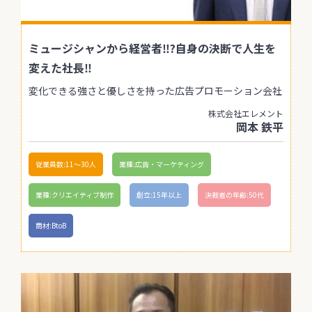
ミュージシャンから経営者‼?自身の決断で人生を
変えた社長‼
変化できる強さと優しさを持った広告プロモーション会社
株式会社エレメント
岡本 鉄平
従業員数:11〜30人
業種:広告・マーケティング
業種:クリエイティブ制作
創立:15年以上
決裁者の年齢:50代
商材:BtoB