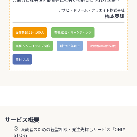
アサヒ・ドリーム・クリエイト株式会社
橋本英雄
従業員数:51〜100人
業種:広告・マーケティング
業種:クリエイティブ制作
創立:15年以上
決裁者の年齢:50代
商材:BtoB
サービス概要
決裁者のための経営相談・発注先探しサービス「ONLY
STORY」