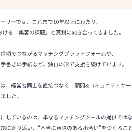
ーリーでは、これまで10年以上にわたり、
における「集客の課題」と真剣に向き合ってきました。
が信頼でつながるマッチングプラットフォームや、
る手書きの手紙など、独自の形で支援を続けています。
では、経営者同士を直接つなぐ「顧問&コミュニティサー
しました。
切にしているのは、単なるマッチングツールの提供では
題に寄り添い、“本当に意味のある出会い”をつくるこ