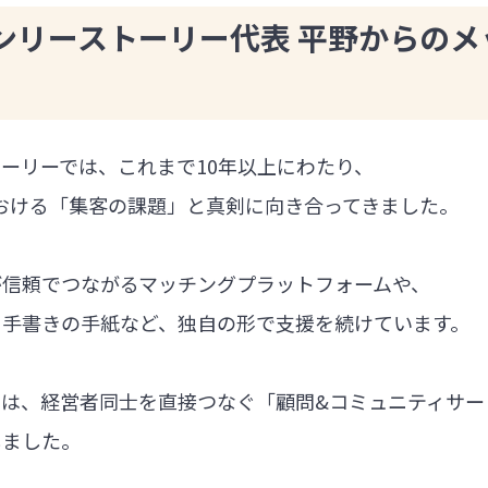
ンリーストーリー代表 平野からのメ
ーリーでは、これまで10年以上にわたり、
における「集客の課題」と真剣に向き合ってきました。
が信頼でつながるマッチングプラットフォームや、
る手書きの手紙など、独自の形で支援を続けています。
では、経営者同士を直接つなぐ「顧問&コミュニティサー
しました。