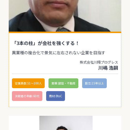
「3本の柱」が会社を強くする！
異業種の複合化で景気に左右されない企業を目指す
株式会社川翔プログレス
川嶋 浩嗣
従業員数:51〜100人
業種:建設・不動産
創立:15年以上
決裁者の年齢:60代
商材:BtoC