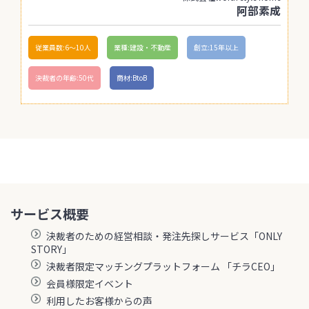
阿部素成
従業員数:6～10人
業種:建設・不動産
創立:15年以上
決裁者の年齢:50代
商材:BtoB
サービス概要
決裁者のための経営相談・発注先探しサービス「ONLY
STORY」
決裁者限定マッチングプラットフォーム 「チラCEO」
会員様限定イベント
利用したお客様からの声