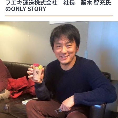
フエキ運送株式会社 社長 笛木 智充氏
のONLY STORY