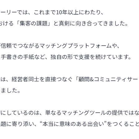
ーリーでは、これまで10年以上にわたり、
における「集客の課題」と真剣に向き合ってきました。
が信頼でつながるマッチングプラットフォームや、
る手書きの手紙など、独自の形で支援を続けています。
では、経営者同士を直接つなぐ「顧問&コミュニティサー
しました。
切にしているのは、単なるマッチングツールの提供では
題に寄り添い、“本当に意味のある出会い”をつくるこ