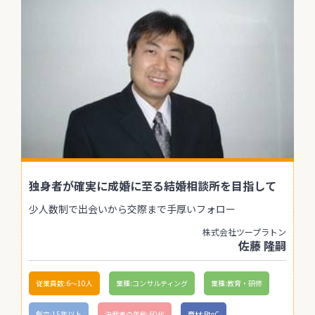
独身者が確実に成婚に至る結婚相談所を目指して
少人数制で出会いから交際まで手厚いフォロー
株式会社ツープラトン
佐藤 隆嗣
従業員数:6～10人
業種:コンサルティング
業種:教育・研修
創立:15年以上
決裁者の年齢:60代
商材:BtoC