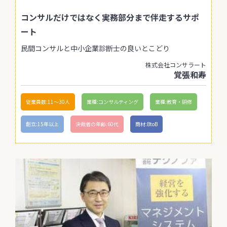
コンサルだけではなく実務部分まで伴走するサポ
ート
民間コンサルと中小企業診断士の良いとこどり
株式会社コンサラート
覚張和寿
従業員数:11〜30人
業種:コンサルティング
業種:教育・研修
創立:15年以上
決裁者の年齢:60代
商材:BtoB