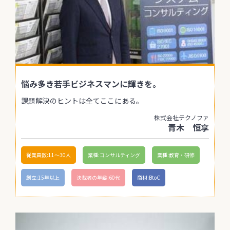
悩み多き若手ビジネスマンに輝きを。
課題解決のヒントは全てここにある。
株式会社テクノファ
青木 恒享
従業員数:11〜30人
業種:コンサルティング
業種:教育・研修
創立:15年以上
決裁者の年齢:60代
商材:BtoC