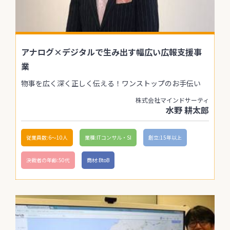
アナログ×デジタルで生み出す幅広い広報支援事
業
物事を広く深く正しく伝える！ワンストップのお手伝い
株式会社マインドサーティ
水野 耕太郎
従業員数:6～10人
業種:ITコンサル・SI
創立:15年以上
決裁者の年齢:50代
商材:BtoB