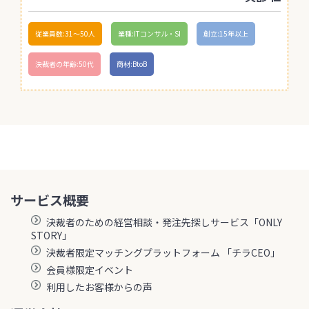
従業員数:31〜50人
業種:ITコンサル・SI
創立:15年以上
決裁者の年齢:50代
商材:BtoB
サービス概要
決裁者のための経営相談・発注先探しサービス「ONLY
STORY」
決裁者限定マッチングプラットフォーム 「チラCEO」
会員様限定イベント
利用したお客様からの声