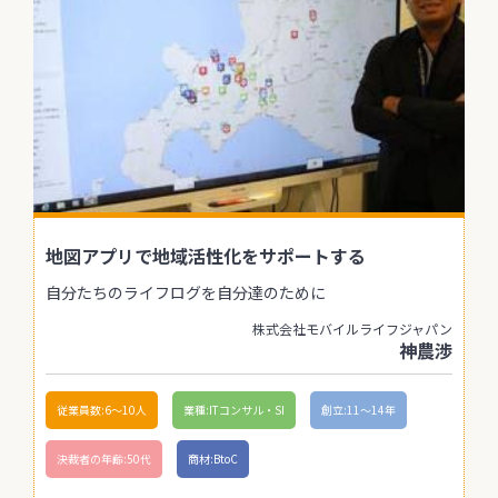
地図アプリで地域活性化をサポートする
自分たちのライフログを自分達のために
株式会社モバイルライフジャパン
神農渉
従業員数:6～10人
業種:ITコンサル・SI
創立:11〜14年
決裁者の年齢:50代
商材:BtoC