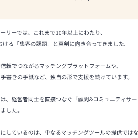
ーリーでは、これまで10年以上にわたり、
における「集客の課題」と真剣に向き合ってきました。
が信頼でつながるマッチングプラットフォームや、
る手書きの手紙など、独自の形で支援を続けています。
では、経営者同士を直接つなぐ「顧問&コミュニティサー
しました。
切にしているのは、単なるマッチングツールの提供では