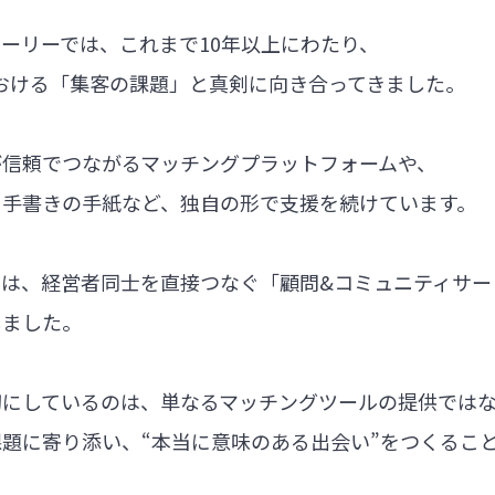
ーリーでは、これまで10年以上にわたり、
における「集客の課題」と真剣に向き合ってきました。
が信頼でつながるマッチングプラットフォームや、
る手書きの手紙など、独自の形で支援を続けています。
では、経営者同士を直接つなぐ「顧問&コミュニティサー
しました。
切にしているのは、単なるマッチングツールの提供では
題に寄り添い、“本当に意味のある出会い”をつくるこ