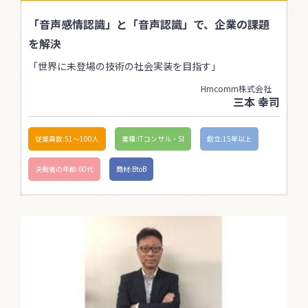
「音声感情認識」と「音声認識」で、企業の課題
を解決
「世界に未登場の技術の社会実装を目指す」
Hmcomm株式会社
三本 幸司
従業員数:51〜100人
業種:ITコンサル・SI
創立:15年以上
決裁者の年齢:60代
商材:BtoB