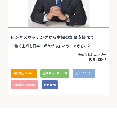
ビジネスマッチングから主婦の創業支援まで
「働く主婦を日本一輝かせる」ためにできること
株式会社シュフリー
坂爪 達也
従業員数:6～10人
業種:ITコンサル・SI
創立:15年以上
決裁者の年齢:60代
商材:BtoB