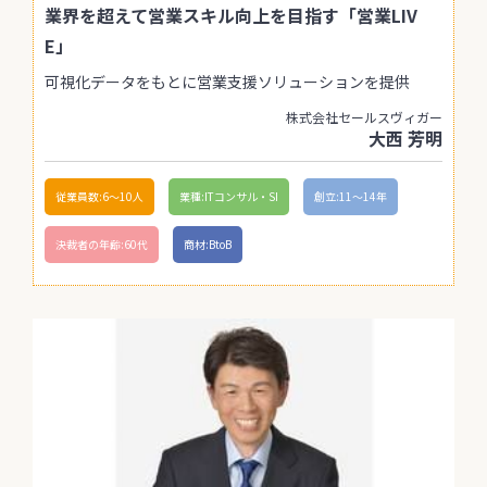
業界を超えて営業スキル向上を目指す「営業LIV
E」
可視化データをもとに営業支援ソリューションを提供
株式会社セールスヴィガー
大西 芳明
従業員数:6～10人
業種:ITコンサル・SI
創立:11〜14年
決裁者の年齢:60代
商材:BtoB