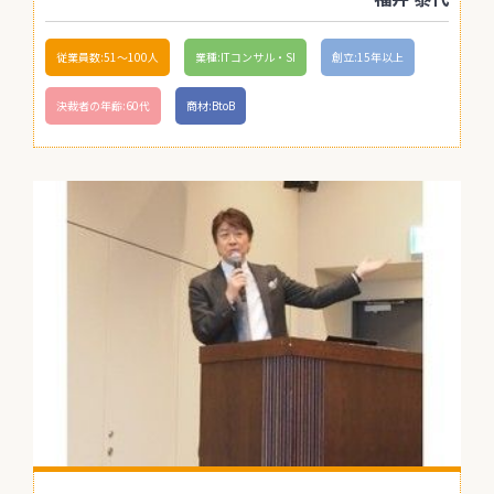
従業員数:51〜100人
業種:ITコンサル・SI
創立:15年以上
決裁者の年齢:60代
商材:BtoB