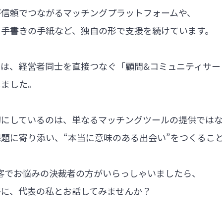
が信頼でつながるマッチングプラットフォームや、
る手書きの手紙など、独自の形で支援を続けています。
では、経営者同士を直接つなぐ「顧問&コミュニティサー
しました。
切にしているのは、単なるマッチングツールの提供では
題に寄り添い、“本当に意味のある出会い”をつくるこ
集客でお悩みの決裁者の方がいらっしゃいましたら、
軽に、代表の私とお話してみませんか？