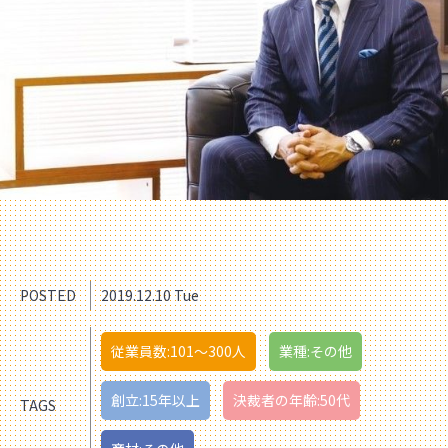
POSTED
2019.12.10 Tue
従業員数:101〜300人
業種:その他
創立:15年以上
決裁者の年齢:50代
TAGS