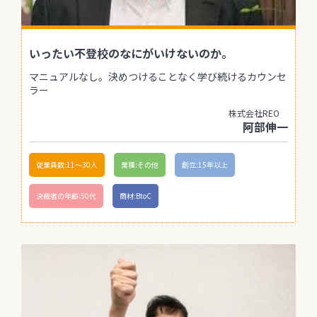
いったい不登校のなにがいけないのか。
マニュアルなし。決めつけることなく学び続けるカウンセ
ラー
株式会社REO
阿部伸一
従業員数:11〜30人
業種:その他
創立:15年以上
決裁者の年齢:50代
商材:BtoC