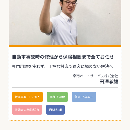
自動車事故時の修理から保険相談まで全てお任せ
専門用語を使わず、丁寧な対応で顧客に損のない解決へ
京南オートサービス株式会社
田澤孝雄
従業員数:11〜30人
業種:その他
創立:15年以上
決裁者の年齢:50代
商材:BtoB