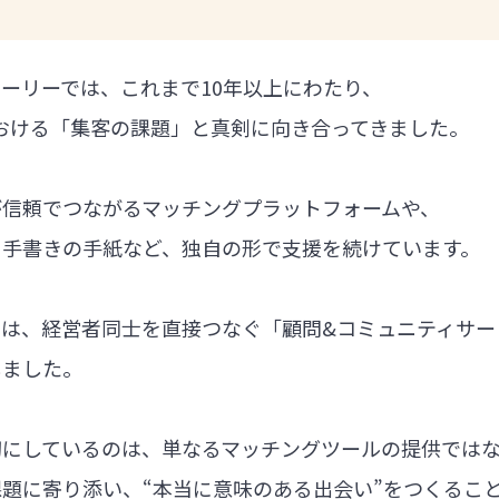
ーリーでは、これまで10年以上にわたり、
における「集客の課題」と真剣に向き合ってきました。
が信頼でつながるマッチングプラットフォームや、
る手書きの手紙など、独自の形で支援を続けています。
では、経営者同士を直接つなぐ「顧問&コミュニティサー
しました。
切にしているのは、単なるマッチングツールの提供では
題に寄り添い、“本当に意味のある出会い”をつくるこ