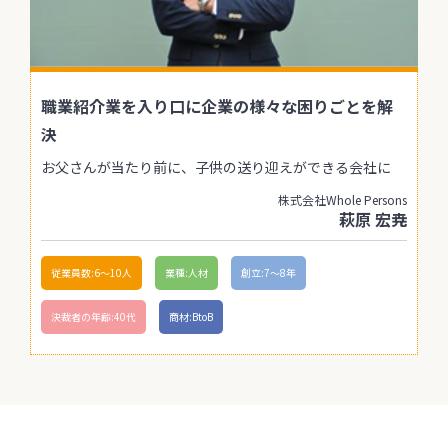
職業紹介業を入り口に企業の様々な困りごとを解
決
お父さんが当たり前に、子供の送り迎えができる会社に
株式会社Whole Persons
萩原 宏尭
従業員数:6～10人
業種:人材
創立:7〜8年
決裁者の年齢:40代
商材:BtoB