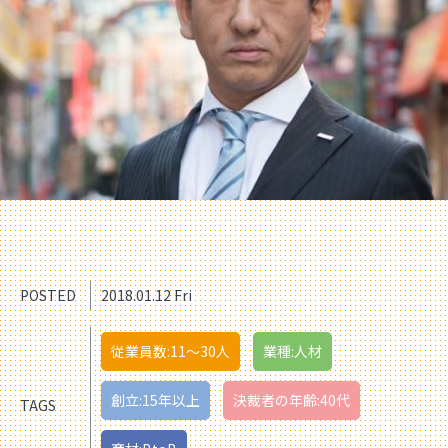
POSTED
2018.01.12 Fri
従業員数:11〜30人
業種:人材
創立:15年以上
決裁者の年齢:40代
TAGS