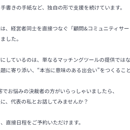
る手書きの手紙など、独自の形で支援を続けています。
では、経営者同士を直接つなぐ「顧問&コミュニティサー
しました。
切にしているのは、単なるマッチングツールの提供では
題に寄り添い、“本当に意味のある出会い”をつくるこ
集客でお悩みの決裁者の方がいらっしゃいましたら、
軽に、代表の私とお話してみませんか？
ら、直接日程をご予約いただけます。