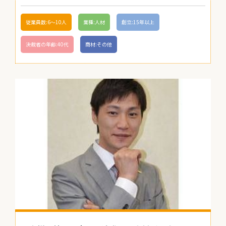
従業員数:6～10人
業種:人材
創立:15年以上
決裁者の年齢:40代
商材:その他