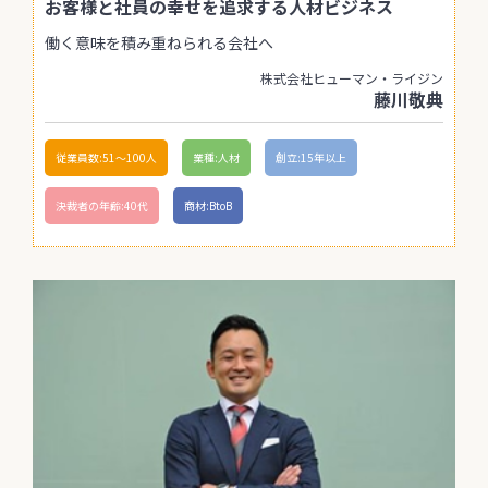
お客様と社員の幸せを追求する人材ビジネス
働く意味を積み重ねられる会社へ
株式会社ヒューマン・ライジン
藤川敬典
従業員数:51〜100人
業種:人材
創立:15年以上
決裁者の年齢:40代
商材:BtoB