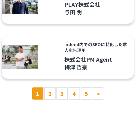
PLAY株式会社
与田 明
Indeed内でのSEOに特化した求
人広告運用
株式会社PM Agent
梅津 哲豪
1
2
3
4
5
>