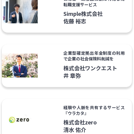
転職支援サービス
Simple株式会社
佐藤 裕志
企業型確定拠出年金制度の利用
で企業の社会保険料削減を
株式会社ワンクエスト
井 章弥
経験や人脈を共有するサービス
『ウラカタ』
株式会社zero
清水 佑介