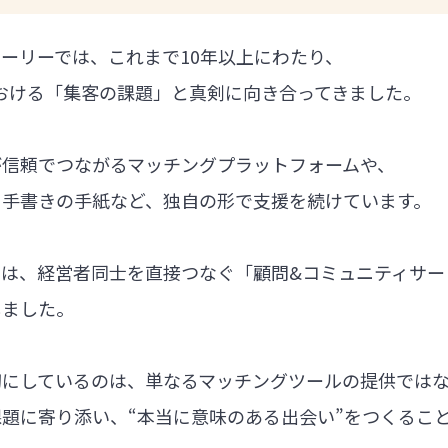
ーリーでは、これまで10年以上にわたり、
における「集客の課題」と真剣に向き合ってきました。
が信頼でつながるマッチングプラットフォームや、
る手書きの手紙など、独自の形で支援を続けています。
では、経営者同士を直接つなぐ「顧問&コミュニティサー
しました。
切にしているのは、単なるマッチングツールの提供では
題に寄り添い、“本当に意味のある出会い”をつくるこ