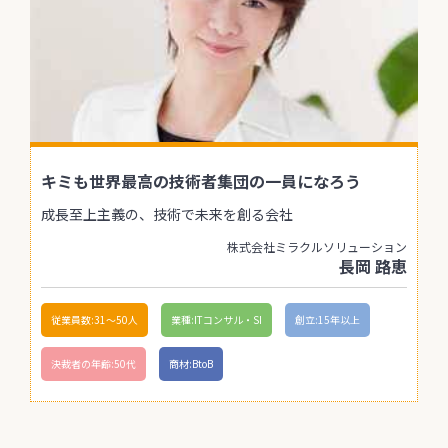
キミも世界最高の技術者集団の一員になろう
成長至上主義の、技術で未来を創る会社
株式会社ミラクルソリューション
長岡 路恵
従業員数:31〜50人
業種:ITコンサル・SI
創立:15年以上
決裁者の年齢:50代
商材:BtoB