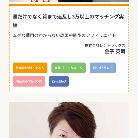
量だけでなく質まで追及し3万以上のマッチング実
績
ムダな費用のかからない成果報酬型のアフィリエイト
株式会社レントラックス
金子 英司
従業員数:51〜100人
業種:ITコンサル・SI
創立:15年以上
決裁者の年齢:50代
商材:BtoB