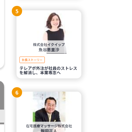
5
株式会社イクイップ
魚谷恵里沙
社長ストーリー
テレアポ外注が社員のストレス
を解消し、本業専念へ
6
在宅医療マッサージ株式会社
飯田正人