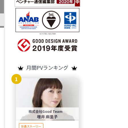
月間PVランキング
1
株式会社Good Team
増井 麻里子
社長ストーリー