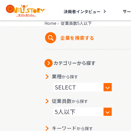
決裁者インタビュー
サー
Home
›
従業員数5人以下
企業を検索する
カテゴリーから探す
業種
から探す
従業員数
から探す
キーワード
から探す