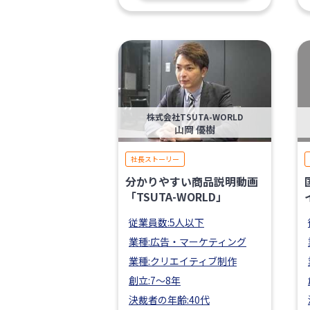
株式会社TSUTA-WORLD
山岡 優樹
社長ストーリー
分かりやすい商品説明動画
「TSUTA-WORLD」
従業員数:5人以下
業種:広告・マーケティング
業種:クリエイティブ制作
創立:7〜8年
決裁者の年齢:40代