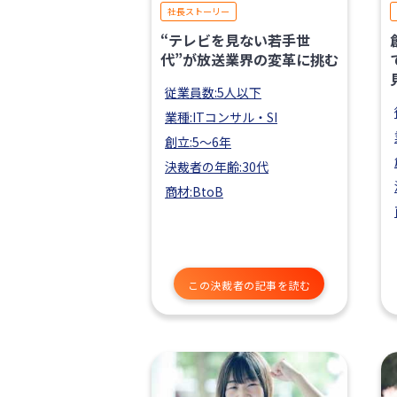
社長ストーリー
“テレビを見ない若手世
代”が放送業界の変革に挑む
従業員数:5人以下
業種:ITコンサル・SI
創立:5〜6年
決裁者の年齢:30代
商材:BtoB
この決裁者の記事を読む