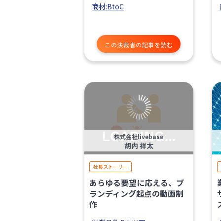
商材:BtoC
この決裁者の記事を読む
株式会社livebase
胡内 祥太
社長ストーリー
あらゆる要望に応える、ブ
ランディング起点の動画制
作