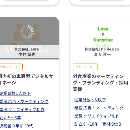
株式会社Laura
株式会社L&S design
中村 将也
滝沢 健一
社長ストーリー
社長ストーリー
国内初の車窓型デジタルサ
外食産業のマーケティン
イネージ
グ・ブランディング・採用
支援
従業員数:5人以下
従業員数:5人以下
業種:広告・マーケティング
業種:広告・マーケティング
業種:クリエイティブ制作
業種:クリエイティブ制作
創立:5〜6年
創立:9〜10年
商材:BtoB
決裁者の年齢:30代