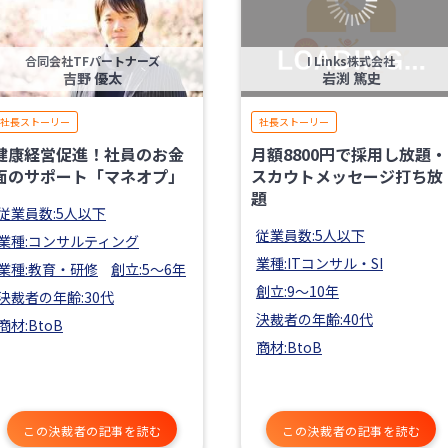
合同会社TFパートナーズ
I Links株式会社
吉野 優太
岩渕 篤史
社長ストーリー
社長ストーリー
健康経営促進！社員のお金
月額8800円で採用し放題・
面のサポート「マネオプ」
スカウトメッセージ打ち放
題
従業員数:5人以下
従業員数:5人以下
業種:コンサルティング
業種:ITコンサル・SI
業種:教育・研修
創立:5〜6年
創立:9〜10年
決裁者の年齢:30代
決裁者の年齢:40代
商材:BtoB
商材:BtoB
この決裁者の記事を読む
この決裁者の記事を読む