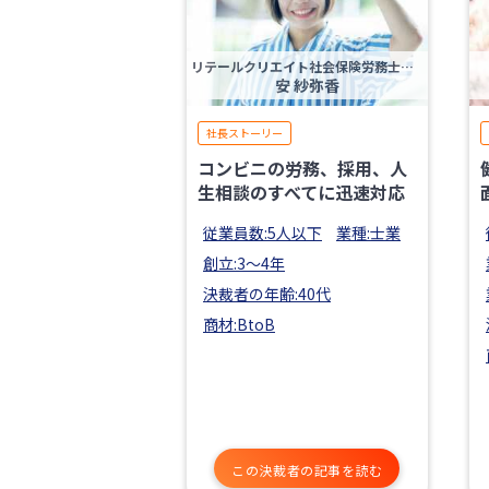
リテールクリエイト社会保険労務士法人
安 紗弥香
社長ストーリー
コンビニの労務、採用、人
生相談のすべてに迅速対応
従業員数:5人以下
業種:士業
創立:3〜4年
決裁者の年齢:40代
商材:BtoB
この決裁者の記事を読む