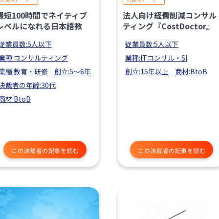
最短100時間でネイティブ
法人向け経費削減コンサル
レベルになれる日本語教
ティング『CostDoctor』
従業員数:5人以下
従業員数:5人以下
業種:コンサルティング
業種:ITコンサル・SI
業種:教育・研修
創立:5〜6年
創立:15年以上
商材:BtoB
決裁者の年齢:30代
商材:BtoB
この決裁者の記事を読む
この決裁者の記事を読む