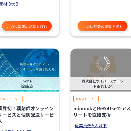
商材:BtoB
この決裁者の記事を読む
この決裁者の記事を読む
none
株式会社サイバースポーツ
除籍済
下田邦比呂
社長ストーリー
社長ストーリー
業界初！薬剤師オンライン
mimookとReYoUseでアス
サービスと個別配送サービ
リートを直接支援
ス
従業員数:5人以下