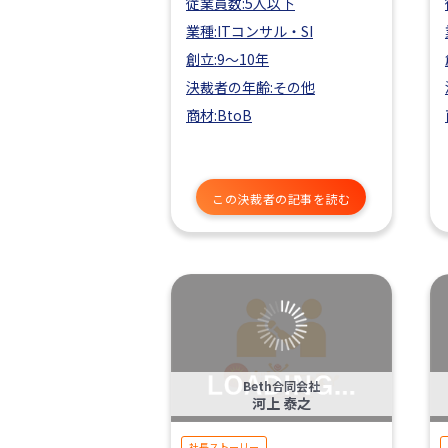
従業員数:5人以下
業種:ITコンサル・SI
創立:9〜10年
決裁者の年齢:その他
商材:BtoB
この決裁者の記事を読む
Beth合同会社
河上 泰之
社長ストーリー