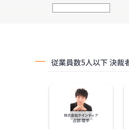
従業員数5人以下 決
株式会社クインティア
占部 竣平