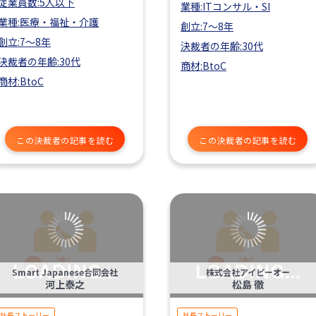
従業員数:5人以下
業種:ITコンサル・SI
業種:医療・福祉・介護
創立:7〜8年
創立:7〜8年
決裁者の年齢:30代
決裁者の年齢:30代
商材:BtoC
商材:BtoC
この決裁者の記事を読む
この決裁者の記事を読む
Smart Japanese合同会社
株式会社アイピーオー
河上泰之
松島 徹
社長ストーリー
社長ストーリー