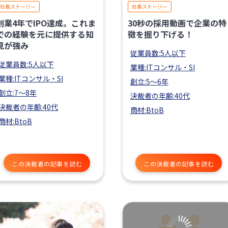
社長ストーリー
社長ストーリー
創業4年でIPO達成。これま
30秒の採用動画で企業の特
での経験を元に提供する知
徴を掘り下げる！
見が強み
従業員数:5人以下
従業員数:5人以下
業種:ITコンサル・SI
業種:ITコンサル・SI
創立:5〜6年
創立:7〜8年
決裁者の年齢:40代
決裁者の年齢:40代
商材:BtoB
商材:BtoB
この決裁者の記事を読む
この決裁者の記事を読む