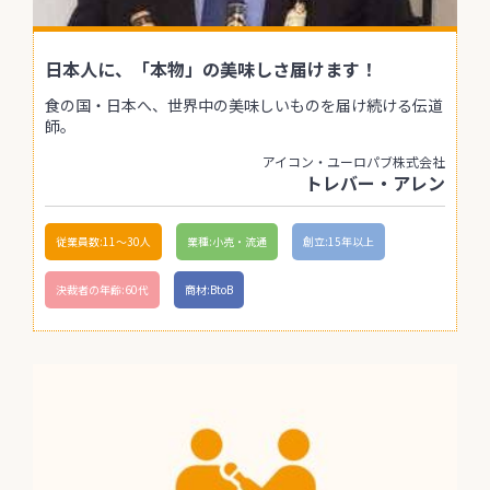
日本人に、「本物」の美味しさ届けます！
食の国・日本へ、世界中の美味しいものを届け続ける伝道
師。
アイコン・ユーロパブ株式会社
トレバー・アレン
従業員数:11〜30人
業種:小売・流通
創立:15年以上
決裁者の年齢:60代
商材:BtoB