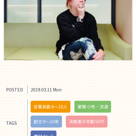
POSTED
2019.03.11 Mon
従業員数:6～10人
業種:小売・流通
創立:9〜10年
決裁者の年齢:50代
TAGS