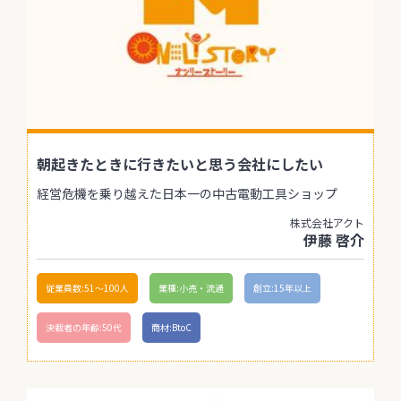
朝起きたときに行きたいと思う会社にしたい
経営危機を乗り越えた日本一の中古電動工具ショップ
株式会社アクト
伊藤 啓介
従業員数:51〜100人
業種:小売・流通
創立:15年以上
決裁者の年齢:50代
商材:BtoC