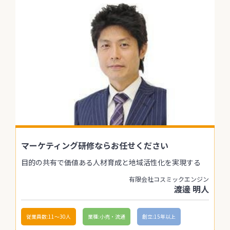
マーケティング研修ならお任せください
目的の共有で価値ある人材育成と地域活性化を実現する
有限会社コスミックエンジン
渡邊 明人
従業員数:11〜30人
業種:小売・流通
創立:15年以上