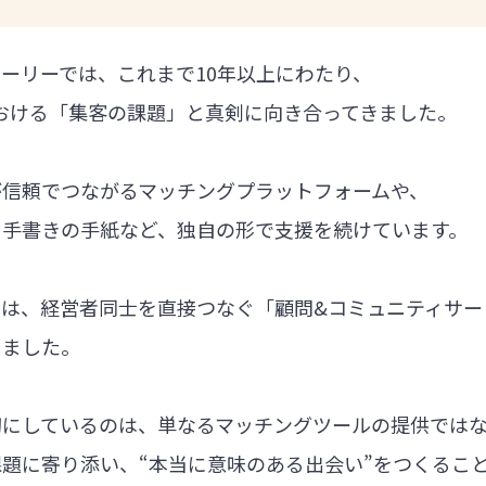
ーリーでは、これまで10年以上にわたり、
における「集客の課題」と真剣に向き合ってきました。
が信頼でつながるマッチングプラットフォームや、
る手書きの手紙など、独自の形で支援を続けています。
では、経営者同士を直接つなぐ「顧問&コミュニティサー
しました。
切にしているのは、単なるマッチングツールの提供では
題に寄り添い、“本当に意味のある出会い”をつくるこ