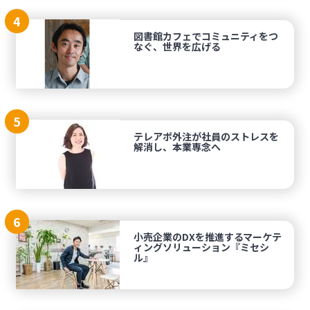
4
図書館カフェでコミュニティをつ
なぐ、世界を広げる
5
テレアポ外注が社員のストレスを
解消し、本業専念へ
6
小売企業のDXを推進するマーケテ
ィングソリューション『ミセシ
ル』