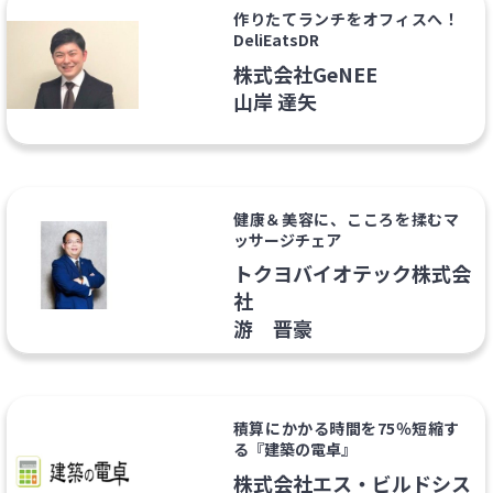
作りたてランチをオフィスへ！
DeliEatsDR
株式会社GeNEE
山岸 達矢
健康＆美容に、こころを揉むマ
ッサージチェア
トクヨバイオテック株式会
社
游 晋豪
積算にかかる時間を75％短縮す
る『建築の電卓』
株式会社エス・ビルドシス