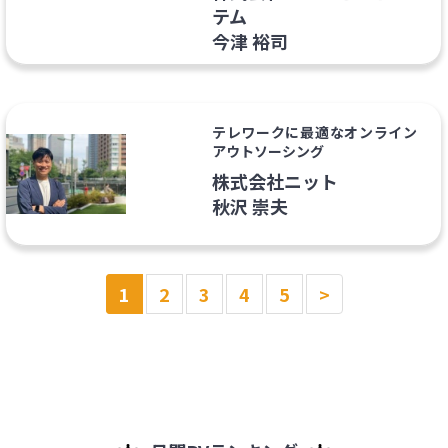
テム
今津 裕司
テレワークに最適なオンライン
アウトソーシング
株式会社ニット
秋沢 崇夫
1
2
3
4
5
>