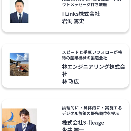
ウトメッセージ打ち放題
I Links株式会社
岩渕 篤史
スピードと手厚いフォローが特
徴の産業機械の製造会社
林エンジニアリング株式会
社
林 政広
論理的に・具体的に・実施する
デジタル施策の優先順位を提示
株式会社S-fleage
永井 雄一