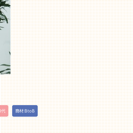
0代
商材:BtoB