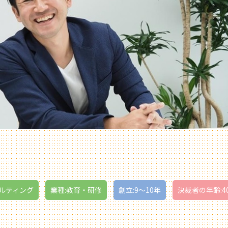
サルティング
業種:教育・研修
創立:9〜10年
決裁者の年齢:4