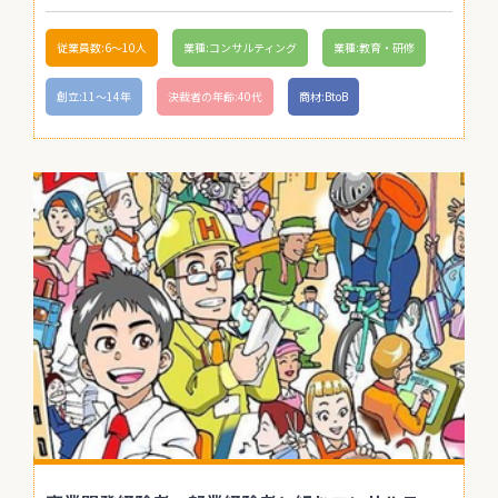
従業員数:6～10人
業種:コンサルティング
業種:教育・研修
創立:11〜14年
決裁者の年齢:40代
商材:BtoB