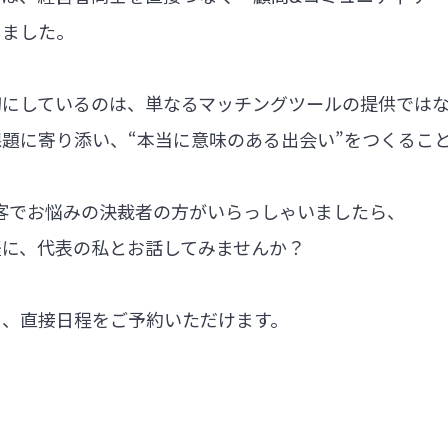
しました。
切にしているのは、単なるマッチングツールの提供では
題に寄り添い、“本当に意味のある出会い”をつくるこ
集客でお悩みの決裁者の方がいらっしゃいましたら、
軽に、代表の私とお話してみませんか？
ら、直接日程をご予約いただけます。