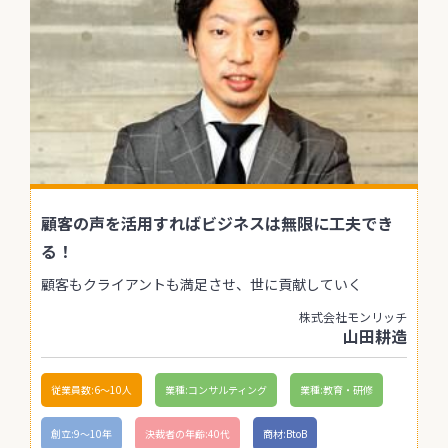
顧客の声を活用すればビジネスは無限に工夫でき
る！
顧客もクライアントも満足させ、世に貢献していく
株式会社モンリッチ
山田耕造
従業員数:6～10人
業種:コンサルティング
業種:教育・研修
創立:9〜10年
決裁者の年齢:40代
商材:BtoB