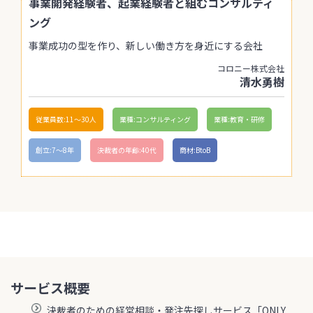
事業開発経験者、起業経験者と組むコンサルティ
ング
事業成功の型を作り、新しい働き方を身近にする会社
コロニー株式会社
清水勇樹
従業員数:11〜30人
業種:コンサルティング
業種:教育・研修
創立:7〜8年
決裁者の年齢:40代
商材:BtoB
サービス概要
決裁者のための経営相談・発注先探しサービス「ONLY