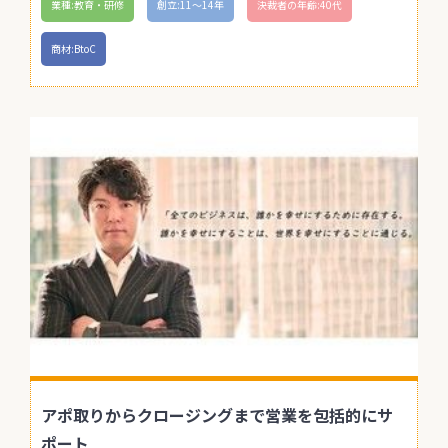
業種:教育・研修
創立:11〜14年
決裁者の年齢:40代
商材:BtoC
アポ取りからクロージングまで営業を包括的にサ
ポート