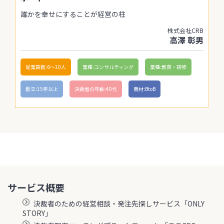
誰かを幸せにすることが経営の柱
株式会社CRB
高澤 彰男
従業員数:6～10人
業種:コンサルティング
業種:教育・研修
創立:15年以上
決裁者の年齢:40代
商材:BtoB
サービス概要
決裁者のための経営相談・発注先探しサービス「ONLY
STORY」