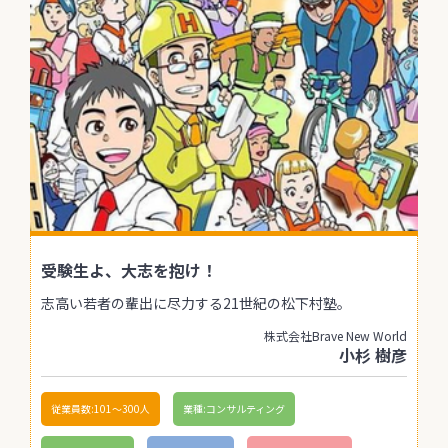
受験生よ、大志を抱け！
志高い若者の輩出に尽力する21世紀の松下村塾。
株式会社Brave New World
小杉 樹彦
従業員数:101〜300人
業種:コンサルティング