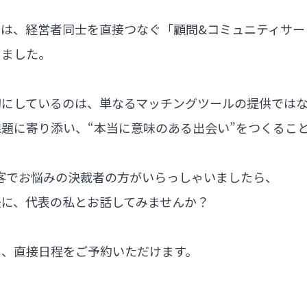
では、経営者同士を直接つなぐ「顧問&コミュニティサー
しました。
切にしているのは、単なるマッチングツールの提供では
題に寄り添い、“本当に意味のある出会い”をつくるこ
集客でお悩みの決裁者の方がいらっしゃいましたら、
軽に、代表の私とお話してみませんか？
ら、直接日程をご予約いただけます。