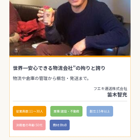
世界一安心できる物流会社”の拘りと誇り
物流や倉庫の管理から梱包・発送まで。
フエキ運送株式会社
笛木智充
従業員数:11〜30人
業種:建設・不動産
創立:15年以上
決裁者の年齢:50代
商材:BtoB