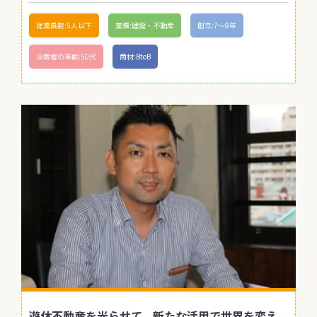
従業員数:5人以下
業種:建設・不動産
創立:7〜8年
決裁者の年齢:50代
商材:BtoB
遊休不動産を光らせて、新たな活用で世界を変え