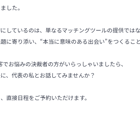
しました。
切にしているのは、単なるマッチングツールの提供では
題に寄り添い、“本当に意味のある出会い”をつくるこ
集客でお悩みの決裁者の方がいらっしゃいましたら、
軽に、代表の私とお話してみませんか？
ら、直接日程をご予約いただけます。