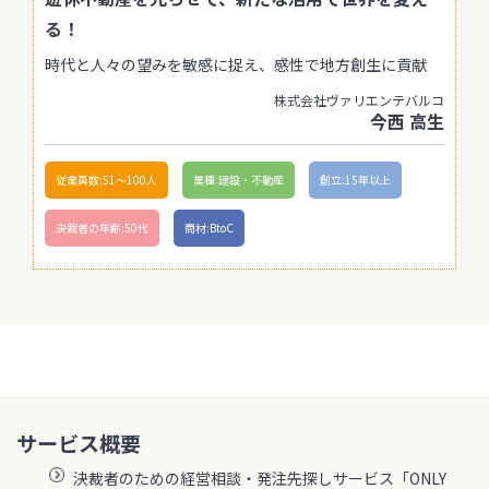
る！
時代と人々の望みを敏感に捉え、感性で地方創生に貢献
株式会社ヴァリエンテバルコ
今西 高生
従業員数:51〜100人
業種:建設・不動産
創立:15年以上
決裁者の年齢:50代
商材:BtoC
サービス概要
決裁者のための経営相談・発注先探しサービス「ONLY