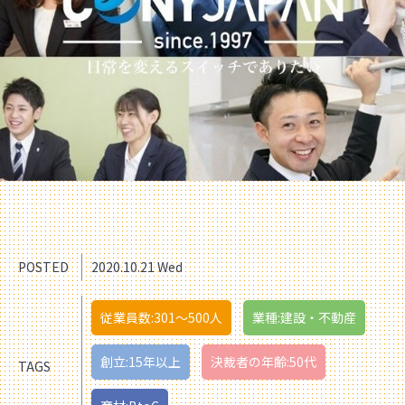
POSTED
2020.10.21 Wed
従業員数:301〜500人
業種:建設・不動産
創立:15年以上
決裁者の年齢:50代
TAGS