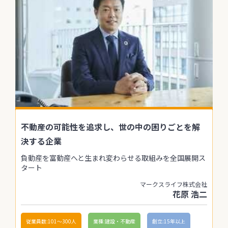
不動産の可能性を追求し、世の中の困りごとを解
決する企業
負動産を富動産へと生まれ変わらせる取組みを全国展開ス
タート
マークスライフ株式会社
花原 浩二
従業員数:101〜300人
業種:建設・不動産
創立:15年以上