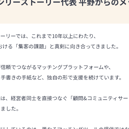
ンリーストーリー代表 平野からのメ
ーリーでは、これまで10年以上にわたり、
における「集客の課題」と真剣に向き合ってきました。
が信頼でつながるマッチングプラットフォームや、
る手書きの手紙など、独自の形で支援を続けています。
では、経営者同士を直接つなぐ「顧問&コミュニティサー
しました。
切にしているのは、単なるマッチングツールの提供では