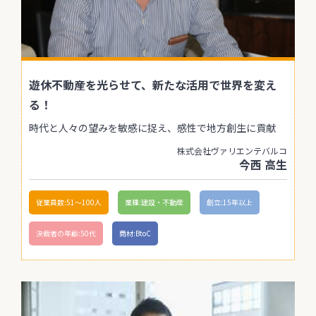
遊休不動産を光らせて、新たな活用で世界を変え
る！
時代と人々の望みを敏感に捉え、感性で地方創生に貢献
株式会社ヴァリエンテバルコ
今西 高生
従業員数:51〜100人
業種:建設・不動産
創立:15年以上
決裁者の年齢:50代
商材:BtoC