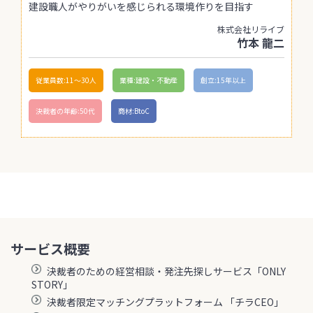
建設職人がやりがいを感じられる環境作りを目指す
株式会社リライブ
竹本 龍二
従業員数:11〜30人
業種:建設・不動産
創立:15年以上
決裁者の年齢:50代
商材:BtoC
サービス概要
決裁者のための経営相談・発注先探しサービス「ONLY
STORY」
決裁者限定マッチングプラットフォーム 「チラCEO」