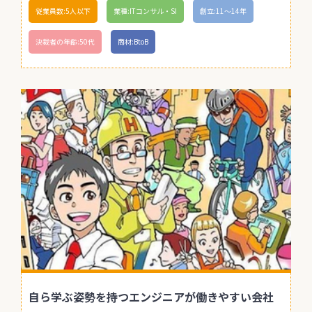
従業員数:5人以下
業種:ITコンサル・SI
創立:11〜14年
決裁者の年齢:50代
商材:BtoB
自ら学ぶ姿勢を持つエンジニアが働きやすい会社