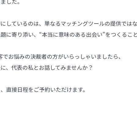
しました。
切にしているのは、単なるマッチングツールの提供では
題に寄り添い、“本当に意味のある出会い”をつくるこ
集客でお悩みの決裁者の方がいらっしゃいましたら、
軽に、代表の私とお話してみませんか？
ら、直接日程をご予約いただけます。