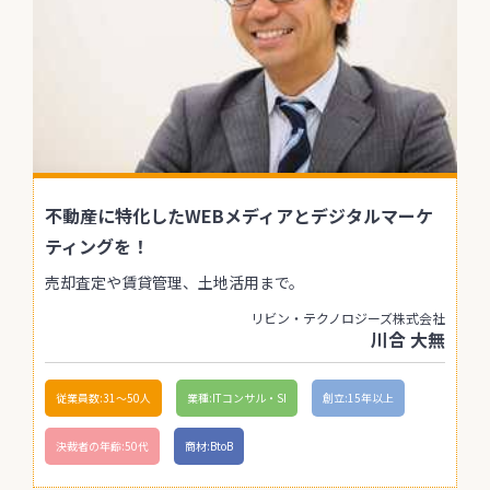
不動産に特化したWEBメディアとデジタルマーケ
ティングを！
売却査定や賃貸管理、土地活用まで。
リビン・テクノロジーズ株式会社
川合 大無
従業員数:31〜50人
業種:ITコンサル・SI
創立:15年以上
決裁者の年齢:50代
商材:BtoB