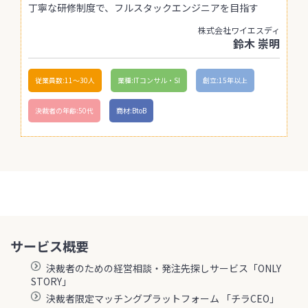
丁寧な研修制度で、フルスタックエンジニアを目指す
株式会社ワイエスディ
鈴木 崇明
従業員数:11〜30人
業種:ITコンサル・SI
創立:15年以上
決裁者の年齢:50代
商材:BtoB
サービス概要
決裁者のための経営相談・発注先探しサービス「ONLY
STORY」
決裁者限定マッチングプラットフォーム 「チラCEO」