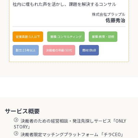
社内に埋もれた声を活かし、課題を解決するコンサル
株式会社プラップル
佐藤秀治
従業員数:5人以下
業種:コンサルティング
業種:教育・研修
創立:15年以上
決裁者の年齢:50代
商材:BtoB
サービス概要
決裁者のための経営相談・発注先探しサービス「ONLY
STORY」
決裁者限定マッチングプラットフォーム 「チラCEO」