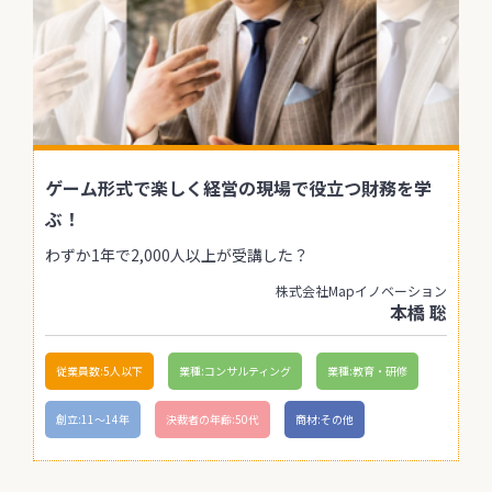
ゲーム形式で楽しく経営の現場で役立つ財務を学
ぶ！
わずか1年で2,000人以上が受講した？
株式会社Mapイノベーション
本橋 聡
従業員数:5人以下
業種:コンサルティング
業種:教育・研修
創立:11〜14年
決裁者の年齢:50代
商材:その他