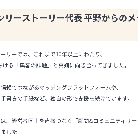
ンリーストーリー代表 平野からのメ
ーリーでは、これまで10年以上にわたり、
における「集客の課題」と真剣に向き合ってきました。
が信頼でつながるマッチングプラットフォームや、
る手書きの手紙など、独自の形で支援を続けています。
では、経営者同士を直接つなぐ「顧問&コミュニティサー
しました。