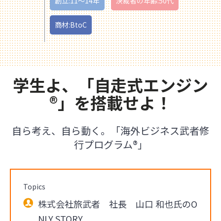
創立:11〜14年
決裁者の年齢:50代
商材:BtoC
学生よ、「自走式エンジン
®」を搭載せよ！
自ら考え、自ら動く。「海外ビジネス武者修
行プログラム®」
Topics
株式会社旅武者 社長 山口 和也氏のO
NLY STORY