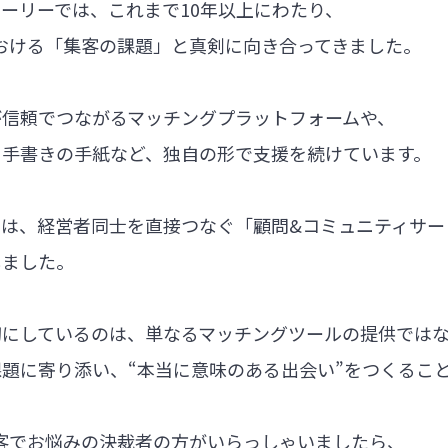
ーリーでは、これまで10年以上にわたり、
における「集客の課題」と真剣に向き合ってきました。
が信頼でつながるマッチングプラットフォームや、
る手書きの手紙など、独自の形で支援を続けています。
では、経営者同士を直接つなぐ「顧問&コミュニティサー
しました。
切にしているのは、単なるマッチングツールの提供では
題に寄り添い、“本当に意味のある出会い”をつくるこ
集客でお悩みの決裁者の方がいらっしゃいましたら、