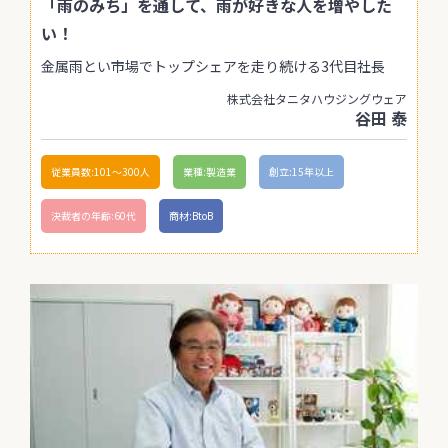
「雨のみち」を通して、雨が好きな人を増やした
い！
金属雨とい市場でトップシェアを走り続ける3代目社長
株式会社タニタハウジングウェア
谷田 泰
従業員数:101〜300人
業種:製造業
創立:15年以上
決裁者の年齢:60代
商材:BtoB