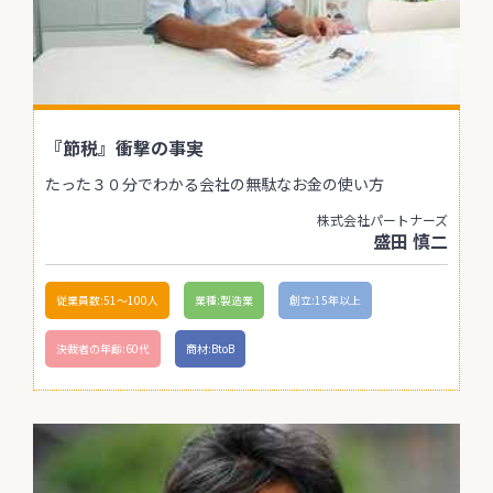
『節税』衝撃の事実
たった３０分でわかる会社の無駄なお金の使い方
株式会社パートナーズ
盛田 慎二
従業員数:51〜100人
業種:製造業
創立:15年以上
決裁者の年齢:60代
商材:BtoB