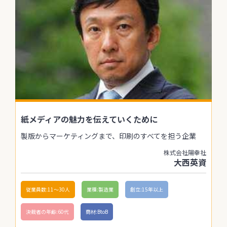
紙メディアの魅力を伝えていくために
製版からマーケティングまで、印刷のすべてを担う企業
株式会社陽幸社
大西英資
従業員数:11〜30人
業種:製造業
創立:15年以上
決裁者の年齢:60代
商材:BtoB