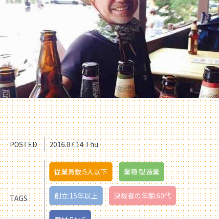
POSTED
2016.07.14 Thu
従業員数:5人以下
業種:製造業
創立:15年以上
決裁者の年齢:60代
TAGS