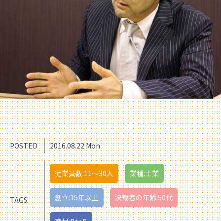
POSTED
2016.08.22 Mon
従業員数:11〜30人
業種:士業
創立:15年以上
決裁者の年齢:50代
TAGS