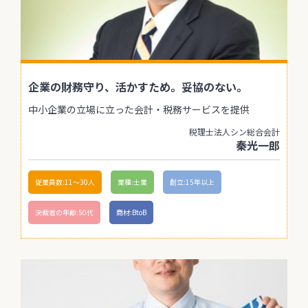
企業の財務守り、活かすため。妥協のない。
中小企業の立場に立った会計・税務サービスを提供
税理士法人シン総合会計
秦光一郎
従業員数:11〜30人
業種:士業
創立:15年以上
決裁者の年齢:50代
商材:BtoB