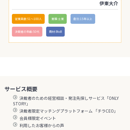
伊東大介
従業員数:51〜100人
業種:士業
創立:15年以上
決裁者の年齢:50代
商材:BtoB
サービス概要
決裁者のための経営相談・発注先探しサービス「ONLY
STORY」
決裁者限定マッチングプラットフォーム 「チラCEO」
会員様限定イベント
利用したお客様からの声