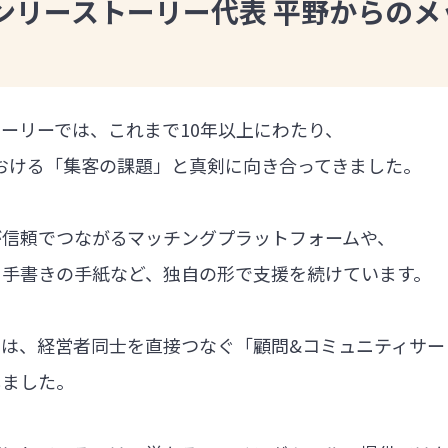
ンリーストーリー代表 平野からのメ
ーリーでは、これまで10年以上にわたり、
における「集客の課題」と真剣に向き合ってきました。
が信頼でつながるマッチングプラットフォームや、
る手書きの手紙など、独自の形で支援を続けています。
では、経営者同士を直接つなぐ「顧問&コミュニティサー
しました。