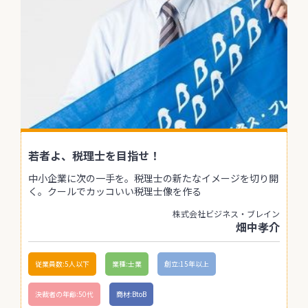
若者よ、税理士を目指せ！
中小企業に次の一手を。税理士の新たなイメージを切り開
く。クールでカッコいい税理士像を作る
株式会社ビジネス・ブレイン
畑中孝介
従業員数:5人以下
業種:士業
創立:15年以上
決裁者の年齢:50代
商材:BtoB