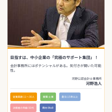
目指すは、中小企業の「究極のサポート集団」！
会計事務所にはポテンシャルがある。気付きが開いた可能
性。
河野公認会計士事務所
河野浩人
従業員数:11〜30人
業種:士業
創立:15年以上
決裁者の年齢:50代
商材:BtoB