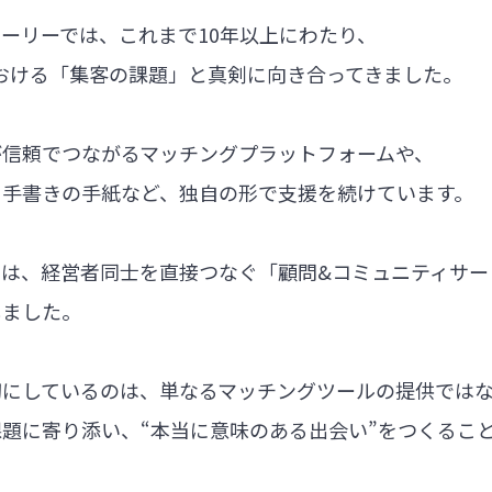
ーリーでは、これまで10年以上にわたり、
における「集客の課題」と真剣に向き合ってきました。
が信頼でつながるマッチングプラットフォームや、
る手書きの手紙など、独自の形で支援を続けています。
では、経営者同士を直接つなぐ「顧問&コミュニティサー
しました。
切にしているのは、単なるマッチングツールの提供では
題に寄り添い、“本当に意味のある出会い”をつくるこ