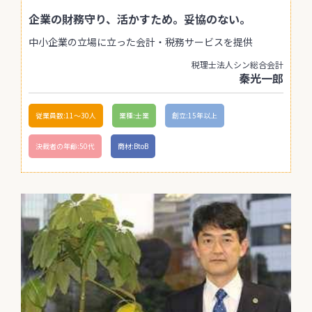
企業の財務守り、活かすため。妥協のない。
中小企業の立場に立った会計・税務サービスを提供
税理士法人シン総合会計
秦光一郎
従業員数:11〜30人
業種:士業
創立:15年以上
決裁者の年齢:50代
商材:BtoB