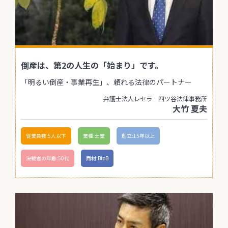
倒産は、第2の人生の「始まり」です。
「明るい倒産・事業再生」、頼れる法律のパートナー
弁護士法人レセラ 四ツ谷法律事務所
大竹 夏夫
従業員数:5人以下
業種:士業
創立:15年以上
決裁者の年齢:50代
商材:BtoB