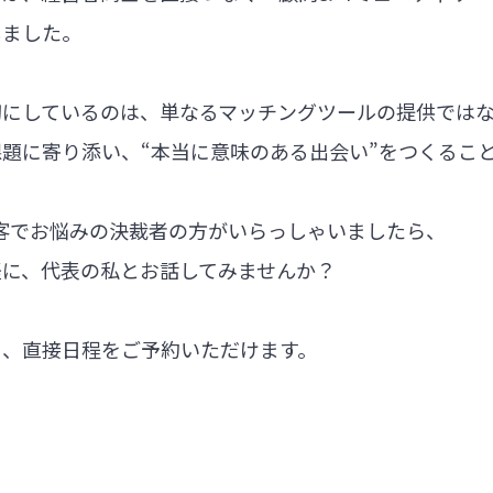
しました。
切にしているのは、単なるマッチングツールの提供では
題に寄り添い、“本当に意味のある出会い”をつくるこ
集客でお悩みの決裁者の方がいらっしゃいましたら、
軽に、代表の私とお話してみませんか？
ら、直接日程をご予約いただけます。