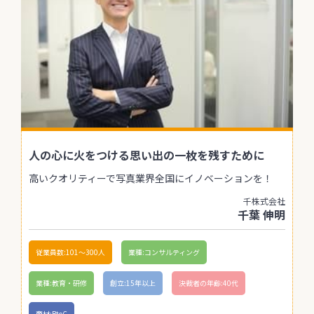
人の心に火をつける思い出の一枚を残すために
高いクオリティーで写真業界全国にイノベーションを！
千株式会社
千葉 伸明
従業員数:101〜300人
業種:コンサルティング
業種:教育・研修
創立:15年以上
決裁者の年齢:40代
商材:BtoC