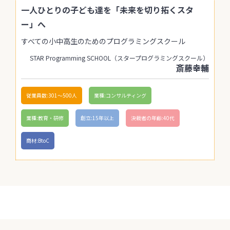
一人ひとりの子ども達を「未来を切り拓くスタ
ー」へ
すべての小中高生のためのプログラミングスクール
STAR Programming SCHOOL（スタープログラミングスクール）
斎藤幸輔
従業員数:301〜500人
業種:コンサルティング
業種:教育・研修
創立:15年以上
決裁者の年齢:40代
商材:BtoC