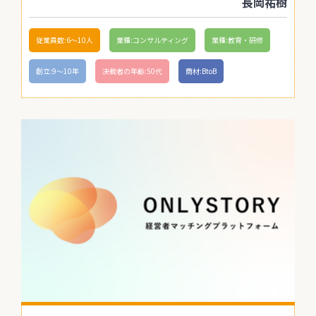
長岡祐樹
従業員数:6～10人
業種:コンサルティング
業種:教育・研修
創立:9〜10年
決裁者の年齢:50代
商材:BtoB