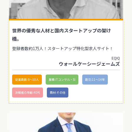
世界の優秀な人材と国内スタートアップの架け
橋。
登録者数約1万人！スタートアップ特化型求人サイト！
EQIQ
ウォールケーシージェームズ
従業員数:6～10人
業種:ITコンサル・SI
創立:11〜14年
決裁者の年齢:40代
商材:その他