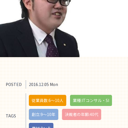
POSTED
2016.12.05 Mon
従業員数:6～10人
業種:ITコンサル・SI
創立:9〜10年
決裁者の年齢:40代
TAGS