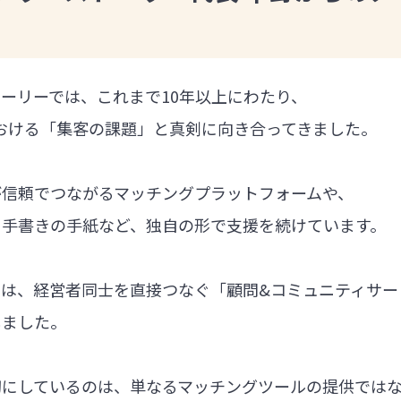
ーリーでは、これまで10年以上にわたり、
における「集客の課題」と真剣に向き合ってきました。
が信頼でつながるマッチングプラットフォームや、
る手書きの手紙など、独自の形で支援を続けています。
では、経営者同士を直接つなぐ「顧問&コミュニティサー
しました。
切にしているのは、単なるマッチングツールの提供では