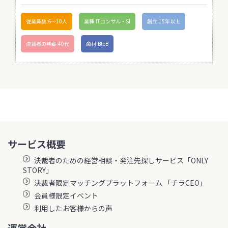
従業員数:6～10人
業種:ITコンサル・SI
創立:15年以上
決裁者の年齢:40代
商材:BtoB
サービス概要
決裁者のための経営相談・発注先探しサービス「ONLY
STORY」
決裁者限定マッチングプラットフォーム 「チラCEO」
会員様限定イベント
利用したお客様からの声
運営会社