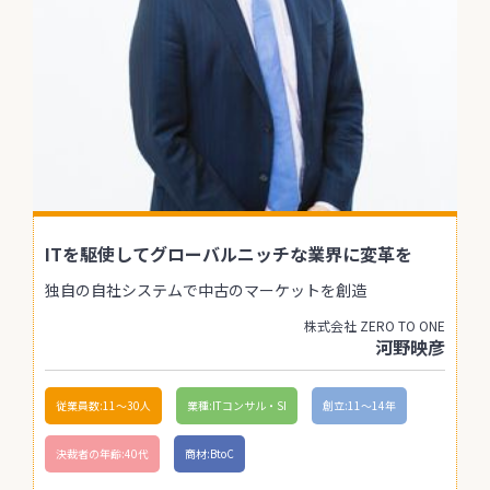
ITを駆使してグローバルニッチな業界に変革を
独自の自社システムで中古のマーケットを創造
株式会社 ZERO TO ONE
河野映彦
従業員数:11〜30人
業種:ITコンサル・SI
創立:11〜14年
決裁者の年齢:40代
商材:BtoC