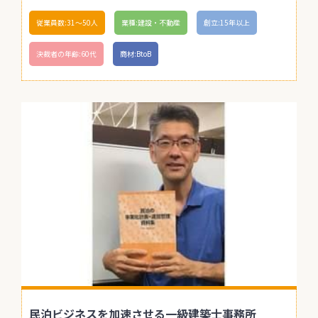
従業員数:31〜50人
業種:建設・不動産
創立:15年以上
決裁者の年齢:60代
商材:BtoB
民泊ビジネスを加速させる一級建築士事務所