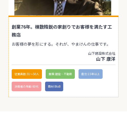
創業76年。棟数精鋭の家創りでお客様を満たす工
務店
お客様の夢を形にする。それが、やまけんの仕事です。
山下建設株式会社
山下 康洋
従業員数:31〜50人
業種:建設・不動産
創立:15年以上
決裁者の年齢:60代
商材:BtoB