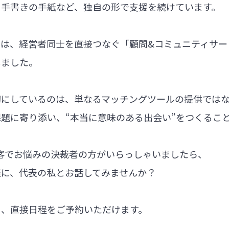
る手書きの手紙など、独自の形で支援を続けています。
では、経営者同士を直接つなぐ「顧問&コミュニティサー
しました。
切にしているのは、単なるマッチングツールの提供では
題に寄り添い、“本当に意味のある出会い”をつくるこ
集客でお悩みの決裁者の方がいらっしゃいましたら、
軽に、代表の私とお話してみませんか？
ら、直接日程をご予約いただけます。