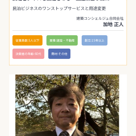
民泊ビジネスのワンストップサービスと用途変更
建築コンシェルジュ合同会社
加地 正人
従業員数:5人以下
業種:建設・不動産
創立:15年以上
決裁者の年齢:60代
商材:その他