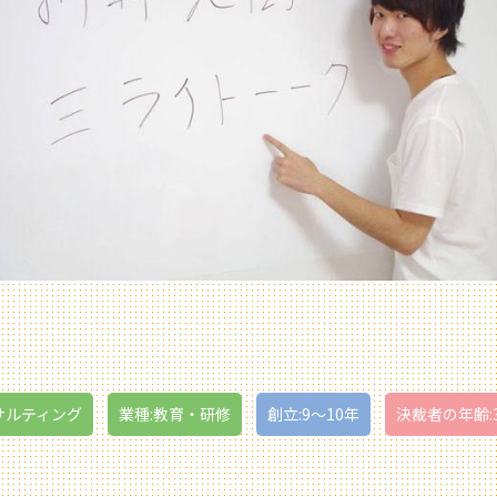
サルティング
業種:教育・研修
創立:9〜10年
決裁者の年齢: