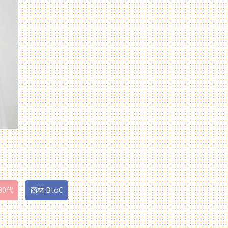
30代
商材:BtoC