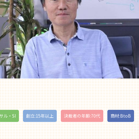
サル・SI
創立:15年以上
決裁者の年齢:70代
商材:BtoB