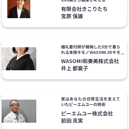
有限会社きこりたち
宮原 保雄
婚礼着付師が開発した5分で着ら
れる本格キモノWASOMI.3Dキモ
ノ®︎
WASOMI和奏美株式会社
井上 都裳子
実はあなたの日常生活を支えて
いたピーエムユーの技術
ピーエムユー株式会社
前田 克実