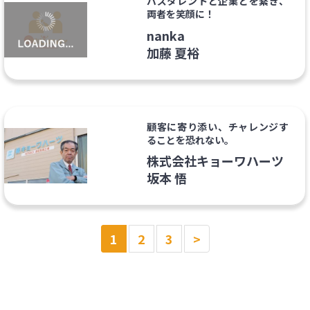
バズタレントと企業とを繋ぎ、
両者を笑顔に！
nanka
加藤 夏裕
顧客に寄り添い、チャレンジす
ることを恐れない。
株式会社キョーワハーツ
坂本 悟
1
2
3
>