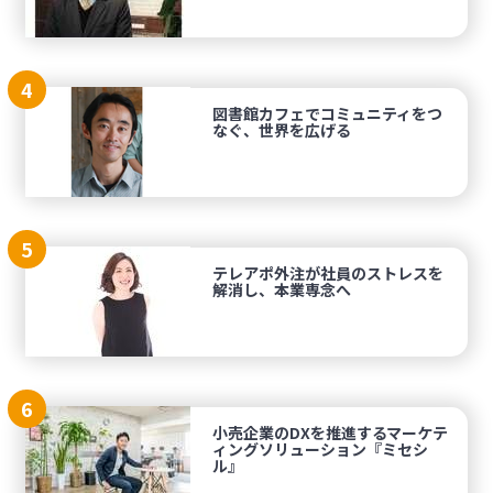
4
図書館カフェでコミュニティをつ
なぐ、世界を広げる
5
テレアポ外注が社員のストレスを
解消し、本業専念へ
6
小売企業のDXを推進するマーケテ
ィングソリューション『ミセシ
ル』