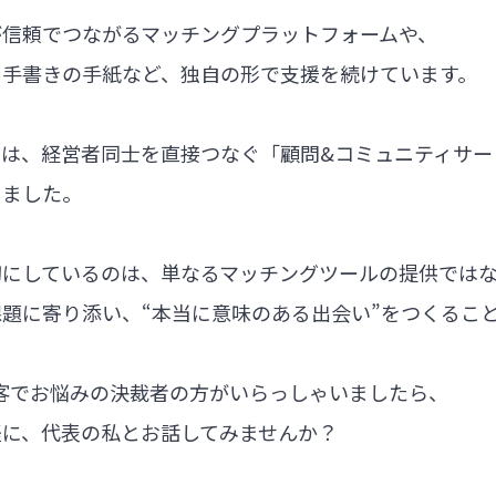
が信頼でつながるマッチングプラットフォームや、
る手書きの手紙など、独自の形で支援を続けています。
では、経営者同士を直接つなぐ「顧問&コミュニティサー
しました。
切にしているのは、単なるマッチングツールの提供では
題に寄り添い、“本当に意味のある出会い”をつくるこ
集客でお悩みの決裁者の方がいらっしゃいましたら、
軽に、代表の私とお話してみませんか？