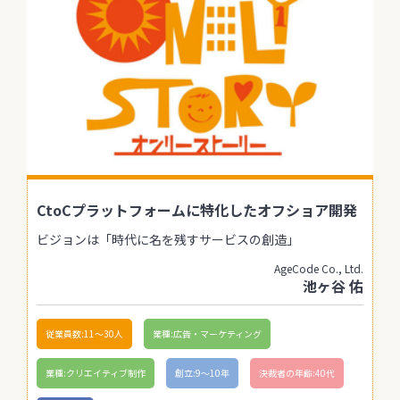
CtoCプラットフォームに特化したオフショア開発
ビジョンは「時代に名を残すサービスの創造」
AgeCode Co., Ltd.
池ヶ谷 佑
従業員数:11〜30人
業種:広告・マーケティング
業種:クリエイティブ制作
創立:9〜10年
決裁者の年齢:40代