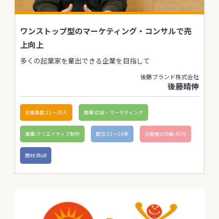
ワンストップ型のマーケティング・コンサルで売
上向上
多くの起業家を輩出できる企業を目指して
後藤ブランド株式会社
後藤晴伸
従業員数:11〜30人
業種:広告・マーケティング
業種:クリエイティブ制作
創立:11〜14年
決裁者の年齢:40代
商材:BtoB