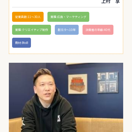
上村 享
従業員数:11〜30人
業種:広告・マーケティング
業種:クリエイティブ制作
創立:9〜10年
決裁者の年齢:40代
商材:BtoB