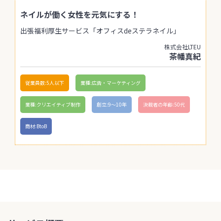
ネイルが働く女性を元気にする！
出張福利厚生サービス「オフィスdeステラネイル」
株式会社LTEU
茶幡真紀
従業員数:5人以下
業種:広告・マーケティング
業種:クリエイティブ制作
創立:9〜10年
決裁者の年齢:50代
商材:BtoB