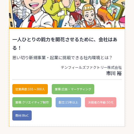
一人ひとりの能力を開花させるために、会社はあ
る！
思い切り新規事業・起業に挑戦できる社内環境とは？
テンフィールズファクトリー株式会社
市川 裕
従業員数:101〜300人
業種:広告・マーケティング
業種:クリエイティブ制作
創立:15年以上
決裁者の年齢:50代
商材:BtoC