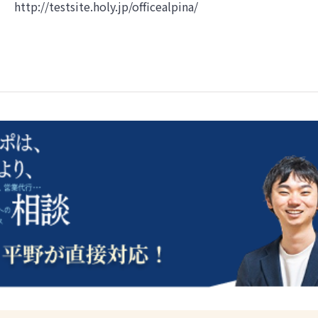
http://testsite.holy.jp/officealpina/