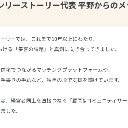
ンリーストーリー代表 平野からのメ
ーリーでは、これまで10年以上にわたり、
における「集客の課題」と真剣に向き合ってきました。
が信頼でつながるマッチングプラットフォームや、
る手書きの手紙など、独自の形で支援を続けています。
では、経営者同士を直接つなぐ「顧問&コミュニティサー
しました。