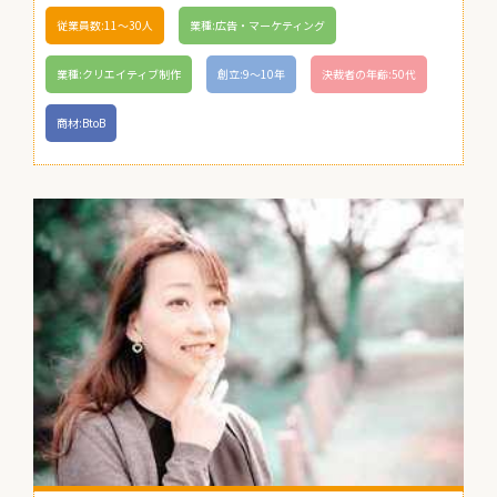
従業員数:11〜30人
業種:広告・マーケティング
業種:クリエイティブ制作
創立:9〜10年
決裁者の年齢:50代
商材:BtoB