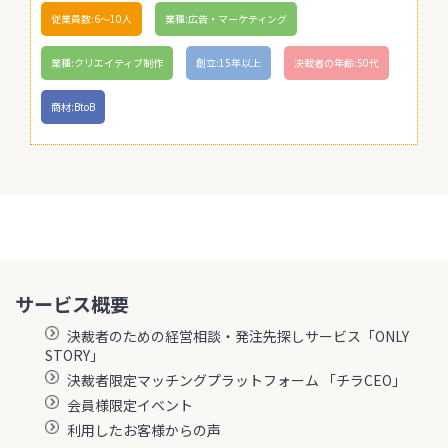
従業員数:6～10人
業種:広告・マーケティング
業種:クリエイティブ制作
創立:15年以上
決裁者の年齢:50代
商材:BtoB
サービス概要
決裁者のための経営相談・発注先探しサービス「ONLY
STORY」
決裁者限定マッチングプラットフォーム 「チラCEO」
会員様限定イベント
利用したお客様からの声