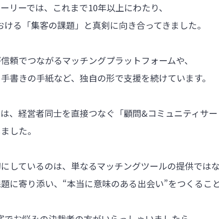
ーリーでは、これまで10年以上にわたり、
における「集客の課題」と真剣に向き合ってきました。
が信頼でつながるマッチングプラットフォームや、
る手書きの手紙など、独自の形で支援を続けています。
では、経営者同士を直接つなぐ「顧問&コミュニティサー
しました。
切にしているのは、単なるマッチングツールの提供では
題に寄り添い、“本当に意味のある出会い”をつくるこ
集客でお悩みの決裁者の方がいらっしゃいましたら、