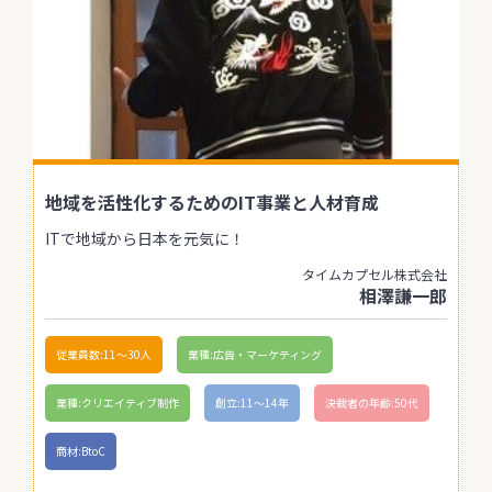
地域を活性化するためのIT事業と人材育成
ITで地域から日本を元気に！
タイムカプセル株式会社
相澤謙一郎
従業員数:11〜30人
業種:広告・マーケティング
業種:クリエイティブ制作
創立:11〜14年
決裁者の年齢:50代
商材:BtoC