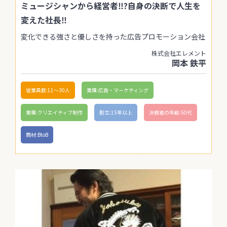
ミュージシャンから経営者‼?自身の決断で人生を
変えた社長‼
変化できる強さと優しさを持った広告プロモーション会社
株式会社エレメント
岡本 鉄平
従業員数:11〜30人
業種:広告・マーケティング
業種:クリエイティブ制作
創立:15年以上
決裁者の年齢:50代
商材:BtoB