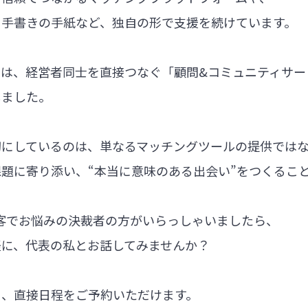
る手書きの手紙など、独自の形で支援を続けています。
では、経営者同士を直接つなぐ「顧問&コミュニティサー
しました。
切にしているのは、単なるマッチングツールの提供では
題に寄り添い、“本当に意味のある出会い”をつくるこ
集客でお悩みの決裁者の方がいらっしゃいましたら、
軽に、代表の私とお話してみませんか？
ら、直接日程をご予約いただけます。