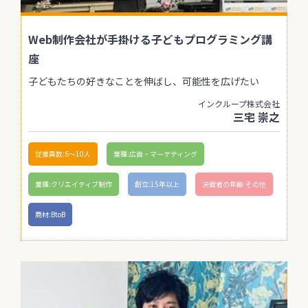
Web制作会社が手掛ける子どもプログラミング講
座
子どもたちの好きなことを伸ばし、可能性を広げたい
インクループ株式会社
三宅 崇之
従業員数:6～10人
業種:広告・マーケティング
業種:クリエイティブ制作
創立:15年以上
決裁者の年齢:その他
商材:BtoB