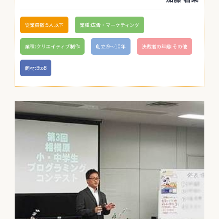
従業員数:5人以下
業種:広告・マーケティング
業種:クリエイティブ制作
創立:9〜10年
決裁者の年齢:その他
商材:BtoB