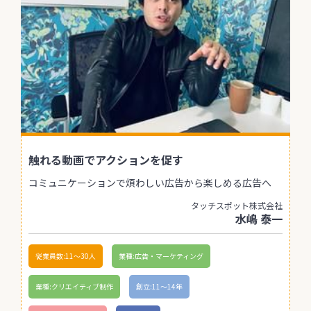
触れる動画でアクションを促す
コミュニケーションで煩わしい広告から楽しめる広告へ
タッチスポット株式会社
水嶋 泰一
従業員数:11〜30人
業種:広告・マーケティング
業種:クリエイティブ制作
創立:11〜14年